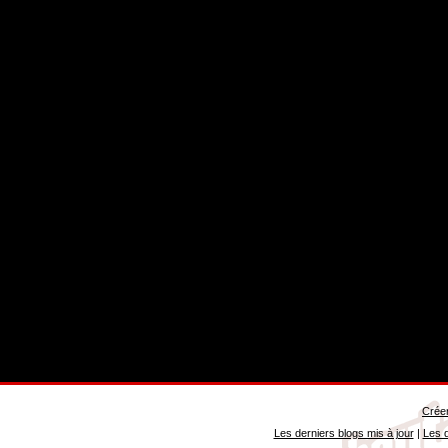
Créer
Les derniers blogs mis à jour
|
Les d