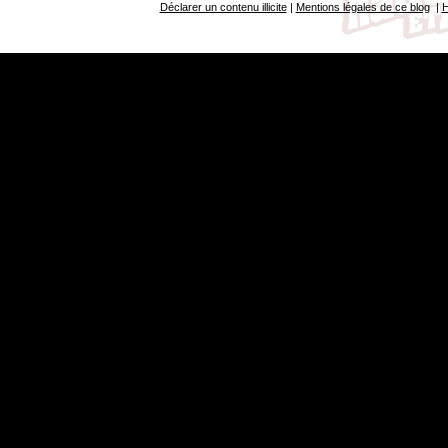
Déclarer un contenu illicite
|
Mentions légales de ce blog
|
H