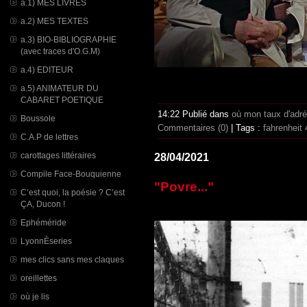
a.1) MES LIVRES
a.2) MES TEXTES
a.3) BIO-BIBLIOGRAPHIE
(avec traces d'O.G.M)
a.4) EDITEUR
a.5) ANIMATEUR DU
CABARET POETIQUE
14:22 Publié dans
où mon taux d'adr
Boussole
Commentaires (0)
| Tags :
fahrenheit
C.A.P de lettres
carottages littéraires
28/04/2021
Compile Face-Bouquienne
"Povre..."
C’est quoi, la poésie ? C’est
ÇA, Ducon !
Ephéméride
LyonnÈseries
mes clics sans mes claques
oreillettes
où je lis