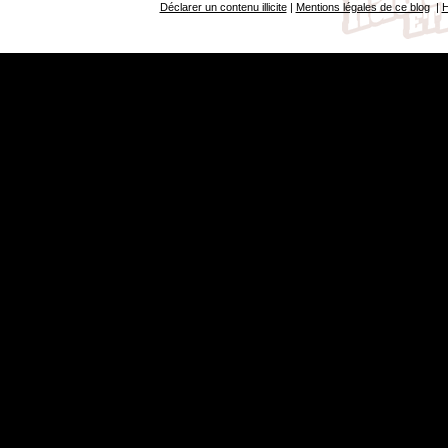
Déclarer un contenu illicite
|
Mentions légales de ce blog
|
H