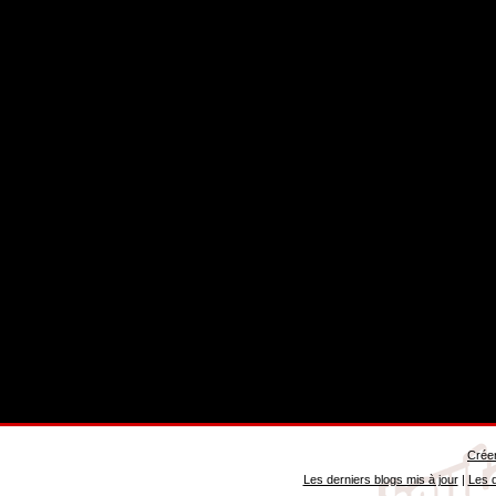
Créer
Les derniers blogs mis à jour
|
Les d