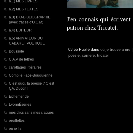
a.1) MES LIVRES
a.2) MES TEXTES
J'en connais qui écrivent 
a.3) BIO-BIBLIOGRAPHIE
(avec traces d'O.G.M)
patron chez Tricatel.
a.4) EDITEUR
a.5) ANIMATEUR DU
CABARET POETIQUE
03:55 Publié dans
où je trouve à rire
Boussole
poésie
,
carrière
,
tricatel
C.A.P de lettres
carottages littéraires
Compile Face-Bouquienne
C’est quoi, la poésie ? C’est
ÇA, Ducon !
Ephéméride
LyonnÈseries
mes clics sans mes claques
oreillettes
où je lis