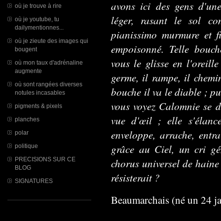
avons ici des gens d'une
où je trouve à rire
léger, rasant le sol co
où je youtube, tu
dailymentionnes...
pianissimo murmure et fi
où je zieute des images qui
empoisonné. Telle bouche
bougent
vous le glisse en l'oreill
où mon taux d'adrénaline
augmente
germe, il rampe, il chemi
où sont rangées diverses
bouche il va le diable ; p
notules incasables
vous voyez Calomnie se dre
pigments & pixels
vue d'œil ; elle s'élanc
planches
enveloppe, arrache, entraî
polar
grâce au Ciel, un cri gé
politique
PRECISIONS SUR CE
chorus universel de haine 
BLOG
résisterait ?
SIGNATURES
Beaumarchais (né un 24 ja