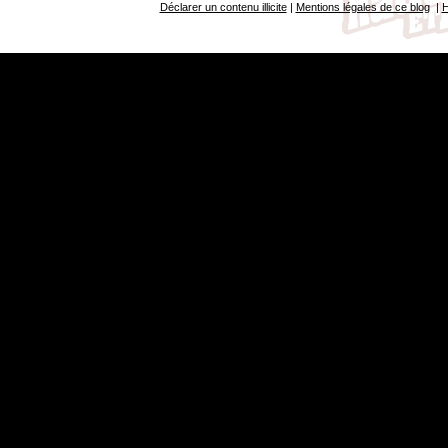
Déclarer un contenu illicite
|
Mentions légales de ce blog
|
H