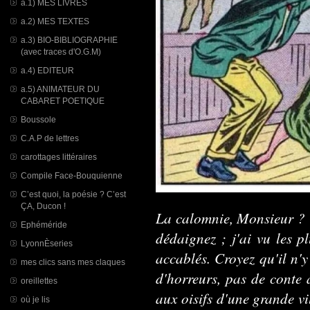
a.1) MES LIVRES
a.2) MES TEXTES
a.3) BIO-BIBLIOGRAPHIE
(avec traces d'O.G.M)
a.4) EDITEUR
a.5) ANIMATEUR DU
CABARET POETIQUE
Boussole
C.A.P de lettres
carottages littéraires
Compile Face-Bouquienne
C’est quoi, la poésie ? C’est
ÇA, Ducon !
La calomnie, Monsieur ? 
Ephéméride
dédaignez ; j'ai vu les p
LyonnÈseries
accablés. Croyez qu'il n'
mes clics sans mes claques
d'horreurs, pas de conte 
oreillettes
aux oisifs d'une grande vi
où je lis