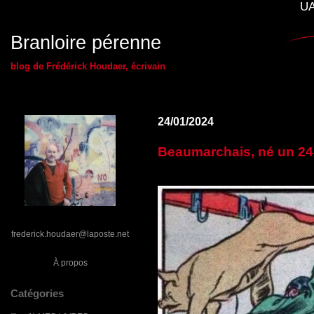
UA
Branloire pérenne
blog de Frédérick Houdaer, écrivain
24/01/2024
Beaumarchais, né un 24 
frederick.houdaer@laposte.net
À propos
Catégories