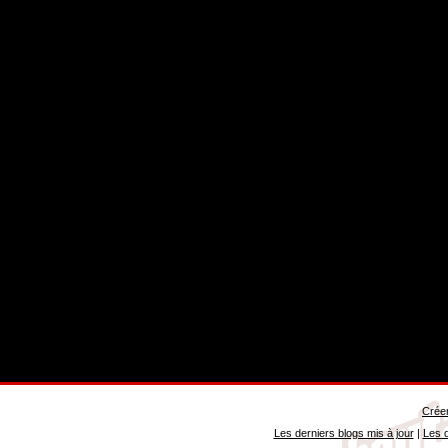
Créer
Les derniers blogs mis à jour
|
Les d