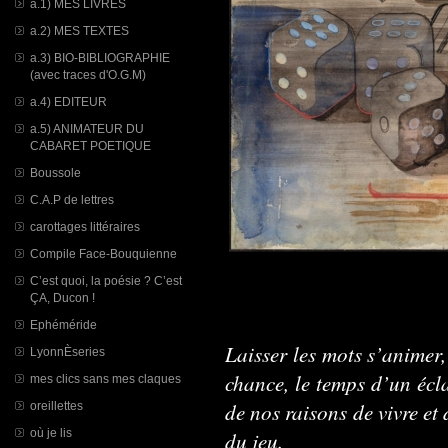
a.1) MES LIVRES
a.2) MES TEXTES
a.3) BIO-BIBLIOGRAPHIE
(avec traces d'O.G.M)
a.4) EDITEUR
a.5) ANIMATEUR DU
CABARET POETIQUE
Boussole
C.A.P de lettres
carottages littéraires
Compile Face-Bouquienne
C’est quoi, la poésie ? C’est
ÇA, Ducon !
Ephéméride
Laisser les mots s’animer
LyonnÈseries
chance, le temps d’un écl
mes clics sans mes claques
de nos raisons de vivre et 
oreillettes
où je lis
du jeu.