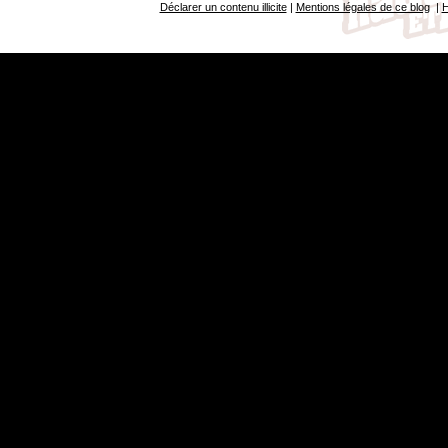
Déclarer un contenu illicite
|
Mentions légales de ce blog
|
H