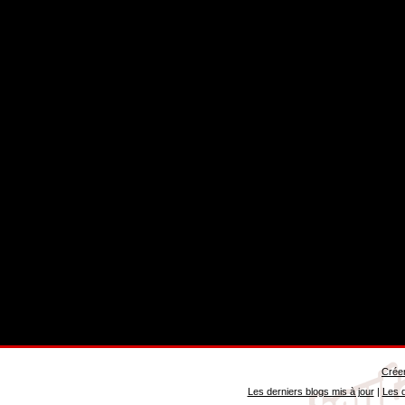
Créer
Les derniers blogs mis à jour
|
Les d