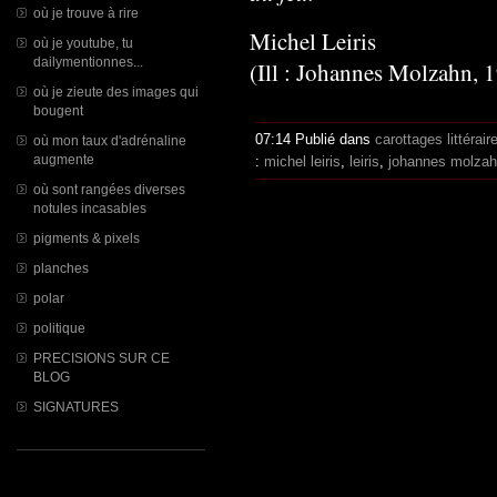
où je trouve à rire
Michel Leiris
où je youtube, tu
dailymentionnes...
(Ill : Johannes Molzahn, 
où je zieute des images qui
bougent
07:14 Publié dans
carottages littérair
où mon taux d'adrénaline
augmente
:
michel leiris
,
leiris
,
johannes molza
où sont rangées diverses
notules incasables
pigments & pixels
planches
polar
politique
PRECISIONS SUR CE
BLOG
SIGNATURES