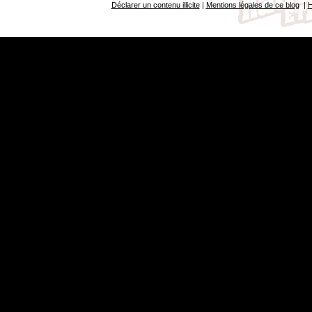
Déclarer un contenu illicite
|
Mentions légales de ce blog
|
H