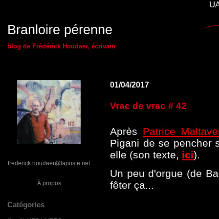
UA
Branloire pérenne
blog de Frédérick Houdaer, écrivain
01/04/2017
Vrac de vrac # 42
Après
Patrice Maltave
Pigani de se pencher 
elle (son texte,
ici
).
frederick.houdaer@laposte.net
Un peu d'orgue (de Ba
fêter ça...
À propos
Catégories