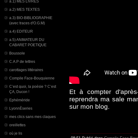
a.1) MES LIVRES
a.2) MES TEXTES
a.3) BIO-BIBLIOGRAPHIE
(avec traces d'O.G.M)
a.4) EDITEUR
a.5) ANIMATEUR DU
CABARET POETIQUE
Boussole
C.A.P de lettres
carottages littéraires
Compile Face-Bouquienne
C’est quoi, la poésie ? C’est
Et à compter d'après
ÇA, Ducon !
reprendra ma sale mani
Ephéméride
sur mon blog.
LyonnÈseries
mes clics sans mes claques
oreillettes
où je lis