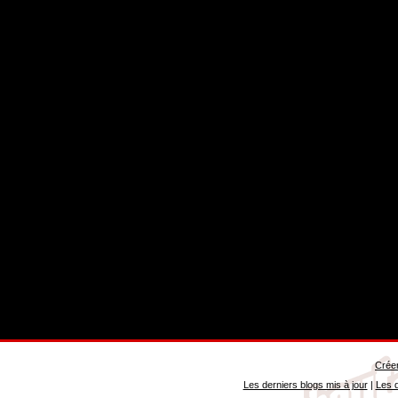
Créer
Les derniers blogs mis à jour
|
Les d