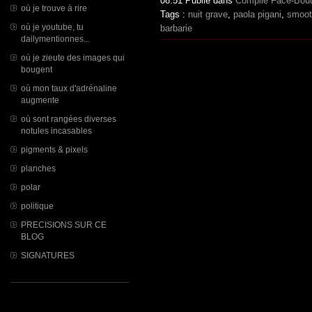
08:51 Publié dans
Compile Face-Bou
où je trouve à rire
Tags :
nuit grave
,
paola pigani
,
smoot
où je youtube, tu
barbarie
dailymentionnes...
où je zieute des images qui
bougent
où mon taux d'adrénaline
augmente
où sont rangées diverses
notules incasables
pigments & pixels
planches
polar
politique
PRECISIONS SUR CE
BLOG
SIGNATURES