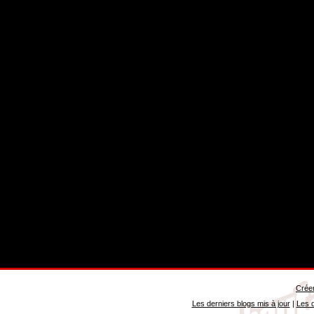
Créer
Les derniers blogs mis à jour
|
Les d