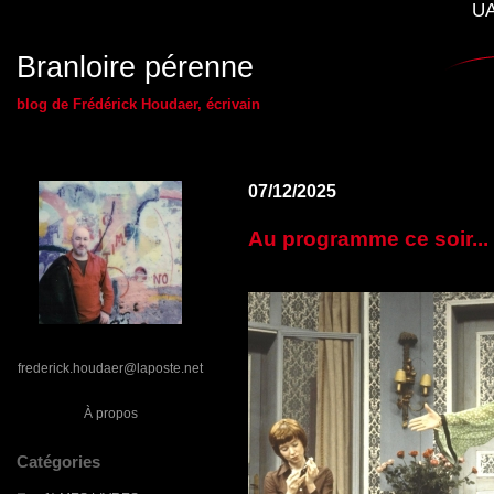
UA
Branloire pérenne
blog de Frédérick Houdaer, écrivain
07/12/2025
Au programme ce soir...
frederick.houdaer@laposte.net
À propos
Catégories