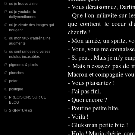
où je trouve à rire
- Vous déraisonnez, Darlin
où je youtube, tu
- Que l'on m'invite sur le
dailymentionnes...
que contient le coeur d
où je zieute des images qui
chauffe !
bougent
où mon taux d'adrénaline
- Mon aimée, un spritz, vo
augmente
- Vous, vous me connaisse
où sont rangées diverses
- Si peu... Mais je m'y emp
notules incasables
- Mais n'essayez pas de m
pigments & pixels
Macron et compagnie vous 
planches
- Vous plaisantez !
polar
- J'ai pas fini.
politique
PRECISIONS SUR CE
- Quoi encore ?
BLOG
- Poutine petite bite.
SIGNATURES
- Voilà !
- Gluksman petite bite !
- Hola ! Maria chérie, co