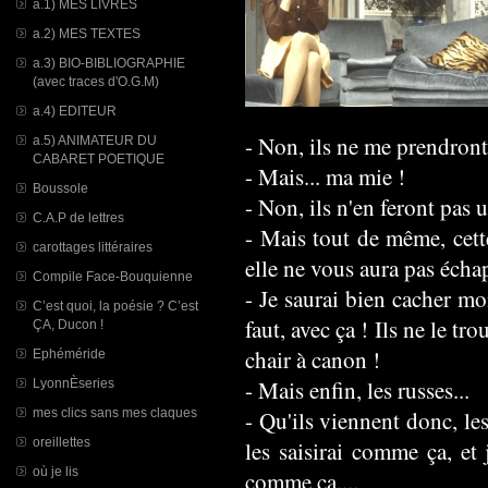
a.1) MES LIVRES
a.2) MES TEXTES
a.3) BIO-BIBLIOGRAPHIE
(avec traces d'O.G.M)
a.4) EDITEUR
- Non, ils ne me prendront 
a.5) ANIMATEUR DU
CABARET POETIQUE
- Mais... ma mie !
Boussole
- Non, ils n'en feront pas 
C.A.P de lettres
- Mais tout de même, cette
carottages littéraires
elle ne vous aura pas écha
Compile Face-Bouquienne
- Je saurai bien cacher mo
C’est quoi, la poésie ? C’est
faut, avec ça ! Ils ne le tr
ÇA, Ducon !
chair à canon !
Ephéméride
- Mais enfin, les russes...
LyonnÈseries
mes clics sans mes claques
- Qu'ils viennent donc, les
oreillettes
les saisirai comme ça, et 
où je lis
comme ça....