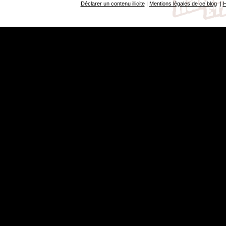
Déclarer un contenu illicite
|
Mentions légales de ce blog
|
H