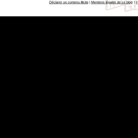
Déclarer un contenu illicite
|
Mentions légales de ce blog
|
H