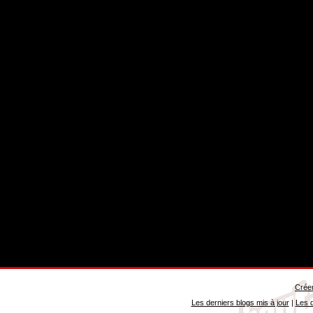
Créer
Les derniers blogs mis à jour
|
Les d