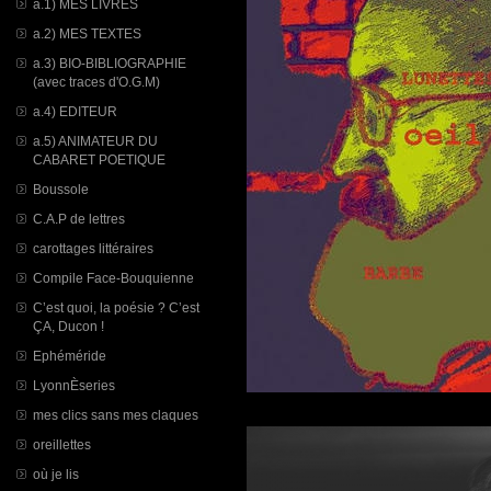
a.1) MES LIVRES
a.2) MES TEXTES
a.3) BIO-BIBLIOGRAPHIE
(avec traces d'O.G.M)
a.4) EDITEUR
a.5) ANIMATEUR DU
CABARET POETIQUE
Boussole
C.A.P de lettres
carottages littéraires
Compile Face-Bouquienne
C’est quoi, la poésie ? C’est
ÇA, Ducon !
Ephéméride
LyonnÈseries
mes clics sans mes claques
oreillettes
où je lis