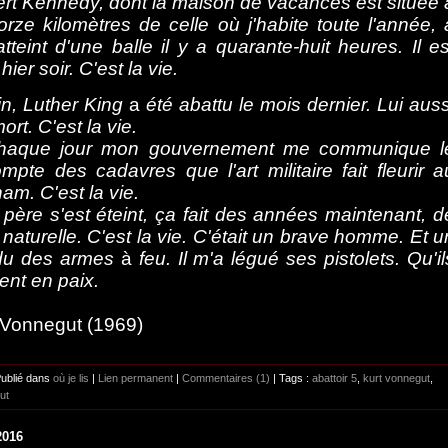
rt Kennedy, dont la maison de vacances est située 
orze kilomètres de celle où j'habite toute l'année, 
atteint d'une balle il y a quarante-huit heures. Il es
hier soir. C'est la vie.
tin, Luther King
a
été abattu le mois dernier. Lui auss
ort. C'est la vie.
chaque jour mon gouvernement me communique l
mpte des cadavres que l'art militaire fait fleurir a
am. C'est la vie.
 père s'est éteint, ça fait des années maintenant, d
 naturelle. C'est la vie. C'était un brave homme. Et u
du des armes
à
feu. Il m'a légué ses pistolets. Qu'il
lent en paix.
 Vonnegut (1969)
Publié dans
où je lis
|
Lien permanent
|
Commentaires (1)
| Tags :
abattoir 5
,
kurt vonnegut
,
ut
2016