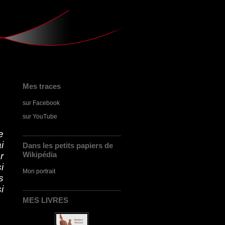
Mes traces
sur Facebook
sur YouTube
e
i
Dans les petits papiers de
Wikipédia
r
i
Mon portrait
s
i
MES LIVRES