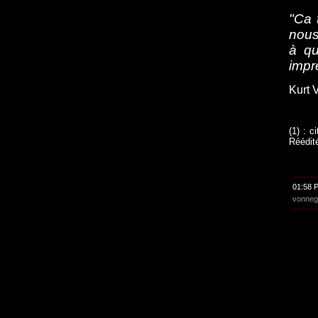
"Ca 
nous
à qu
impr
Kurt 
(1) : c
Réédité
01:58 
vonneg