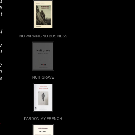
à
a
t
i
NO PARKING NO BUSINESS
e
u
e
n
s
NUIT GRAVE
PARDON MY FRENCH