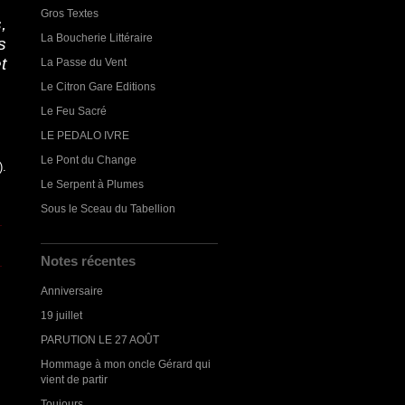
Gros Textes
,
La Boucherie Littéraire
s
t
La Passe du Vent
Le Citron Gare Editions
Le Feu Sacré
LE PEDALO IVRE
Le Pont du Change
).
Le Serpent à Plumes
Sous le Sceau du Tabellion
Notes récentes
Anniversaire
19 juillet
PARUTION LE 27 AOÛT
Hommage à mon oncle Gérard qui
vient de partir
Toujours...