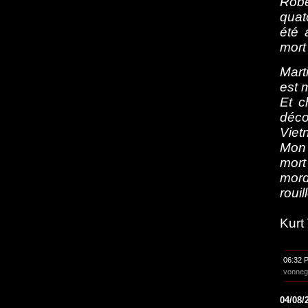
Robe
quat
été 
mort 
M
ar
est m
E
t 
déco
Vietn
M
on
mort
mor
rouil
Kurt
06:32 
vonneg
04/08/