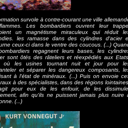
ormation survole à contre-courant une ville allemand
flammes. Les bombardiers ouvrent leur trappe
oient un magnétisme miraculeux qui réduit le
ndies. les ramasse dans des cylindres d'acier e
urne ceux-ci dans le ventre des coucous. (...) Quan
bombardiers regagnent leurs bases, les cylindre
ier sont ôtés des râteliers et réexpédiés aux Etats
 où les usines tournant nuit et jour pour le
nteler et séparer les dangereux composants, le
isant à l'état de minéraux. (...) Puis on envoie ce
raux à des spécialistes, dans des régions lointaines
'agit pour eux de les enfouir, de les dissimule
lement, afin qu'ils ne puissent jamais plus nuire 
nne. (...)