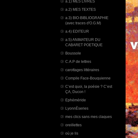
a.1) MES LIVRES
a.2) MES TEXTES
a.3) BIO-BIBLIOGRAPHIE
(avec traces d'O.G.M)
a.4) EDITEUR
a.5) ANIMATEUR DU
CABARET POETIQUE
Boussole
C.A.P de lettres
carottages littéraires
Compile Face-Bouquienne
C’est quoi, la poésie ? C’est
ÇA, Ducon !
Ephéméride
LyonnÈseries
mes clics sans mes claques
oreillettes
où je lis