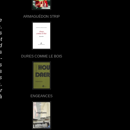
ARMAGUÉDON STRIP
e
,
s
t
d
s
DURES COMME LE BOIS
-
s
s
s
,
r
à
ENGEANCES