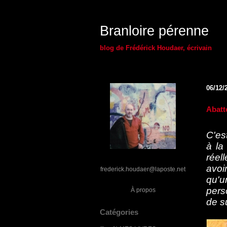
Branloire pérenne
blog de Frédérick Houdaer, écrivain
06/12/
Abatt
C'es
à la
réel
avoi
frederick.houdaer@laposte.net
qu'u
pers
À propos
de su
Catégories