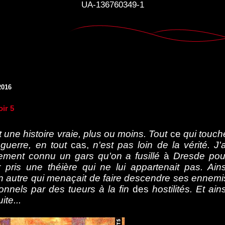
UA-136760349-1
2016
oir 5
t une histoire vraie, plus ou moins. Tout
ce
qui touch
 guerre, en tout
cas,
n'est pas loin de la vérité. J'a
lement connu un gars qu'on a fusillé
à
Dresde pou
r pris une théière qui ne lui appartenait pas. Ains
n autre qui menaçait de faire descendre ses ennemi
onnels par des tueurs à la fin
des
hostilités. Et ains
ite...