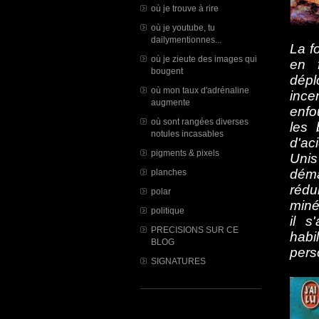
où je trouve à rire
où je youtube, tu
dailymentionnes...
La f
où je zieute des images qui
en 
bougent
dépl
où mon taux d'adrénaline
ince
augmente
enfo
où sont rangées diverses
les 
notules incasables
d'ac
pigments & pixels
Unis
déma
planches
rédu
polar
miné
politique
il s
PRECISIONS SUR CE
habi
BLOG
perso
SIGNATURES