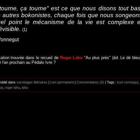
tourne, ça tourne" est ce que nous disons tout bas
 autres bokonistes, chaque fois que nous songeon
el point le mécanisme de la vie est complexe e
évisible.
(1)
Vonnegut
itation trouvée dans le recueil de
Roger Lahu
"Au plus près" (éd. Le dé bleu
 l'an prochain au Pédalo Ivre ?
Publié dans
carottages littéraires
|
Lien permanent
|
Commentaires (0)
| Tags :
kurt vonnegut
,
ut
,
roger lahu
,
lahu