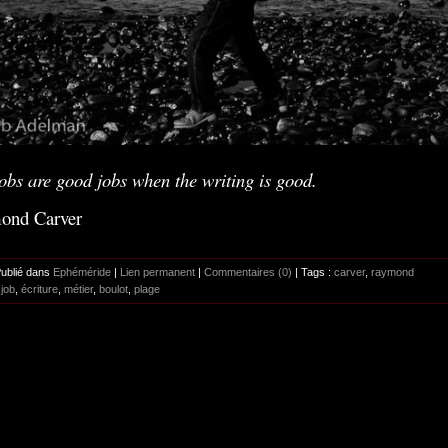
obs are good jobs when the writing is good.
ond Carver
Publié dans
Ephéméride
|
Lien permanent
|
Commentaires (0)
| Tags :
carver
,
raymond
,
job
,
écriture
,
métier
,
boulot
,
plage