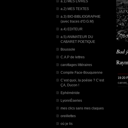
a.1) MES LIVRES
a.2) MES TEXTES
a.3) BIO-BIBLIOGRAPHIE
(avec traces d'O.G.M)
a.4) EDITEUR
a.5) ANIMATEUR DU
CABARET POETIQUE
Boussole
Bad j
C.A.P de lettres
Raym
carottages littéraires
Compile Face-Bouquienne
19:20 
C’est quoi, la poésie ? C’est
carver
ÇA, Ducon !
Ephéméride
LyonnÈseries
mes clics sans mes claques
oreillettes
où je lis