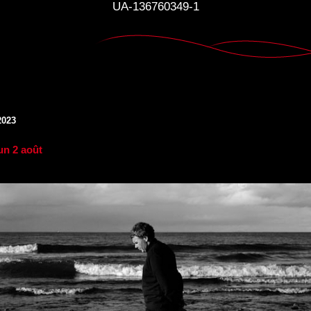
UA-136760349-1
2023
un 2 août