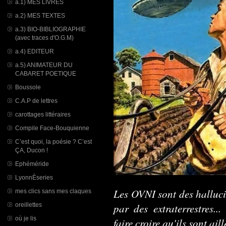
a.1) MES LIVRES
a.2) MES TEXTES
a.3) BIO-BIBLIOGRAPHIE
(avec traces d'O.G.M)
a.4) EDITEUR
a.5) ANIMATEUR DU
CABARET POETIQUE
Boussole
C.A.P de lettres
carottages littéraires
Compile Face-Bouquienne
C’est quoi, la poésie ? C’est
ÇA, Ducon !
Ephéméride
LyonnÈseries
Les OVNI sont des hallucin
mes clics sans mes claques
par des extraterrestres.
oreillettes
où je lis
faire croire qu'ils sont aill