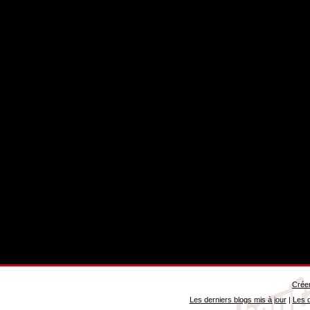
Créer
Les derniers blogs mis à jour
|
Les d