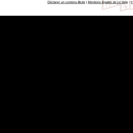
Déclarer un contenu illicite
|
Mentions légales de ce blog
|
H