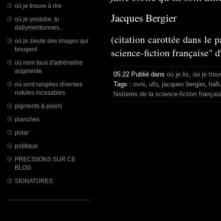
où je trouve à rire
Jacques Bergier
où je youtube, tu
dailymentionnes...
(citation carottée dans le p
où je zieute des images qui
bougent
science-fiction française" d
où mon taux d'adrénaline
augmente
05:22 Publié dans
où je lis
,
où je trou
Tags :
ovni
,
ufo
,
jacques bergier
,
hall
où sont rangées diverses
notules incasables
histoires de la science-fiction françai
pigments & pixels
planches
polar
politique
PRECISIONS SUR CE
BLOG
SIGNATURES