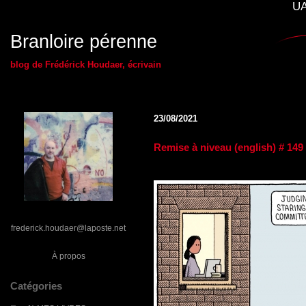
UA
Branloire pérenne
blog de Frédérick Houdaer, écrivain
23/08/2021
Remise à niveau (english) # 149
frederick.houdaer@laposte.net
À propos
Catégories