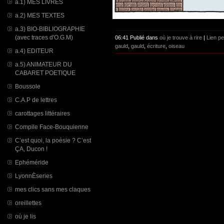
a.1) MES LIVRES
a.2) MES TEXTES
a.3) BIO-BIBLIOGRAPHIE
(avec traces d'O.G.M)
06:41 Publié dans
où je trouve à rire
|
Lien p
gauld
,
gauld
,
écriture
,
oiseau
a.4) EDITEUR
a.5) ANIMATEUR DU
CABARET POETIQUE
Boussole
C.A.P de lettres
carottages littéraires
Compile Face-Bouquienne
C’est quoi, la poésie ? C’est
ÇA, Ducon !
Ephéméride
LyonnÈseries
mes clics sans mes claques
oreillettes
où je lis