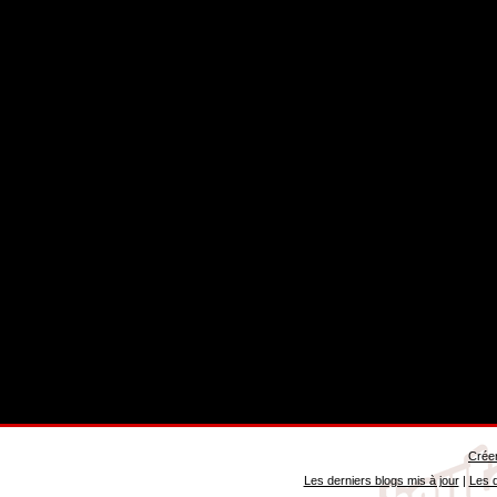
Créer
Les derniers blogs mis à jour
|
Les d