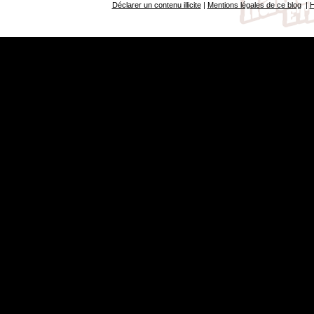
Déclarer un contenu illicite
|
Mentions légales de ce blog
|
H