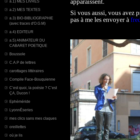
apparaissent.
a.1) MES LIVRES
a.2) MES TEXTES
Si vous aussi, vous avez p
a.3) BIO-BIBLIOGRAPHIE
pas à me les envoyer à
fre
(avec traces d'O.G.M)
a.4) EDITEUR
a.5) ANIMATEUR DU
CABARET POETIQUE
Boussole
C.A.P de lettres
carottages littéraires
Compile Face-Bouquienne
C’est quoi, la poésie ? C’est
ÇA, Ducon !
Ephéméride
LyonnÈseries
mes clics sans mes claques
oreillettes
où je lis