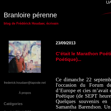
UA
Branloire pérenne
blog de Frédérick Houdaer, écrivain
23/09/2013
C'était le Marathon Poét
Poétique)...
Ce dimanche 22 septembr
frederick.houdaer@laposte.net
l'occasion du Forum d
d’Europe et cies m’avai
À propos
Poétique (de SEPT heures
Quelques souvenirs en
Catégories
Samantha Barendson. Un 