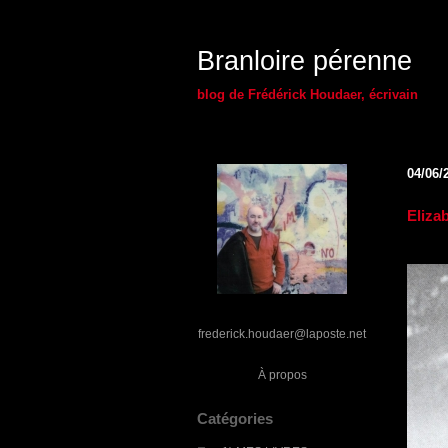
Branloire pérenne
blog de Frédérick Houdaer, écrivain
04/06/
Elizab
frederick.houdaer@laposte.net
À propos
Catégories