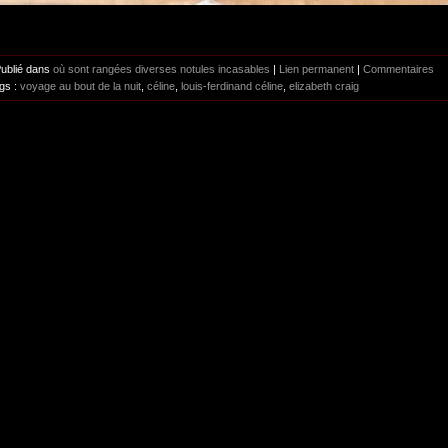
Publié dans
où sont rangées diverses notules incasables
|
Lien permanent
|
Commentaires
gs :
voyage au bout de la nuit
,
céline
,
louis-ferdinand céline
,
elizabeth craig