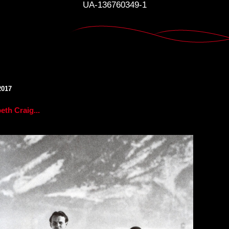
UA-136760349-1
2017
eth Craig...