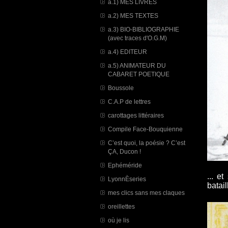
a.1) MES LIVRES
a.2) MES TEXTES
a.3) BIO-BIBLIOGRAPHIE
(avec traces d'O.G.M)
a.4) EDITEUR
a.5) ANIMATEUR DU
CABARET POETIQUE
Boussole
C.A.P de lettres
carottages littéraires
Compile Face-Bouquienne
C’est quoi, la poésie ? C’est
ÇA, Ducon !
Ephéméride
... e
LyonnÈseries
batail
mes clics sans mes claques
oreillettes
où je lis