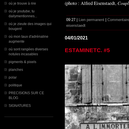
Couple
(photo : Alfred Eisenstaedt,
où je trouve à rire
où je youtube, tu
dailymentionnes...
09:27 |
Lien permanent
|
Commentaire
où je zieute des images qui
eisenstaedt
bougent
où mon taux d'adrénaline
04/01/2021
augmente
où sont rangées diverses
ESTAMINETC. #5
notules incasables
pigments & pixels
planches
polar
politique
PRECISIONS SUR CE
BLOG
SIGNATURES