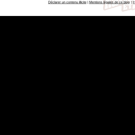
Déclarer un contenu illicite
|
Mentions légales de ce blog
|
H