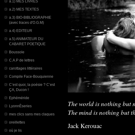
a.1) MES LIVRES
a.2) MES TEXTES
a.3) BIO-BIBLIOGRAPHIE
(avec traces d'O.G.M)
a.4) EDITEUR
a.5) ANIMATEUR DU
CABARET POETIQUE
Boussole
C.A.P de lettres
carottages littéraires
Compile Face-Bouquienne
C’est quoi, la poésie ? C’est
ÇA, Ducon !
Ephéméride
The world is nothing but 
LyonnÈseries
The mind is nothing but t
mes clics sans mes claques
oreillettes
Jack Ke
rouac
où je lis