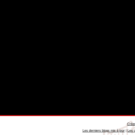
Créer
Les derniers blogs mis à jour
|
Les d