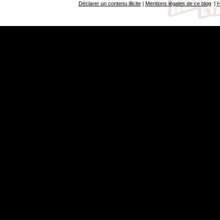
Déclarer un contenu illicite
|
Mentions légales de ce blog
|
H