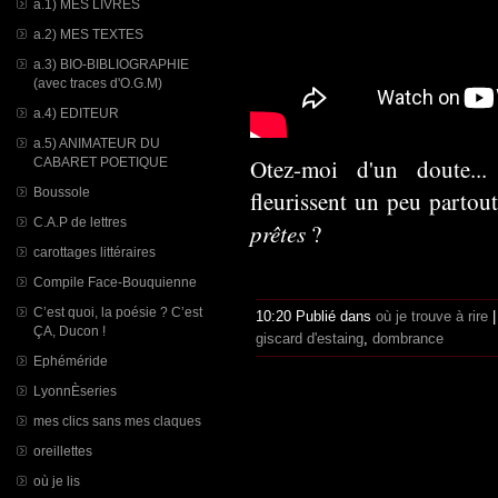
a.1) MES LIVRES
a.2) MES TEXTES
a.3) BIO-BIBLIOGRAPHIE
(avec traces d'O.G.M)
a.4) EDITEUR
a.5) ANIMATEUR DU
Otez-moi d'un doute...
CABARET POETIQUE
Boussole
fleurissent un peu partout
C.A.P de lettres
prêtes
?
carottages littéraires
Compile Face-Bouquienne
C’est quoi, la poésie ? C’est
10:20 Publié dans
où je trouve à rire
ÇA, Ducon !
giscard d'estaing
,
dombrance
Ephéméride
LyonnÈseries
mes clics sans mes claques
oreillettes
où je lis