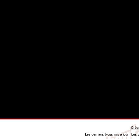
Créer
Les derniers blogs mis à jour
|
Les d