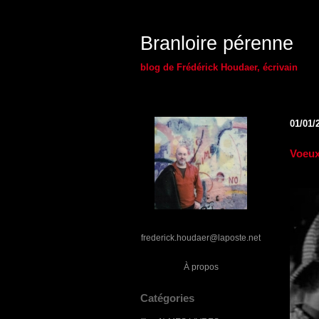
Branloire pérenne
blog de Frédérick Houdaer, écrivain
01/01/
Voeux
frederick.houdaer@laposte.net
À propos
Catégories