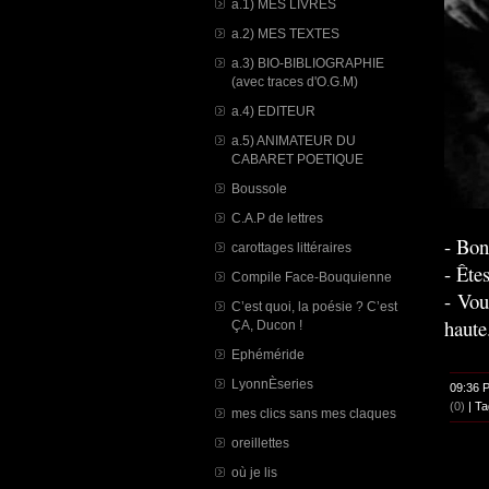
a.1) MES LIVRES
a.2) MES TEXTES
a.3) BIO-BIBLIOGRAPHIE
(avec traces d'O.G.M)
a.4) EDITEUR
a.5) ANIMATEUR DU
CABARET POETIQUE
Boussole
C.A.P de lettres
- Bon
carottages littéraires
- Ête
Compile Face-Bouquienne
- Vou
C’est quoi, la poésie ? C’est
haute
ÇA, Ducon !
Ephéméride
LyonnÈseries
09:36 
(0)
| Ta
mes clics sans mes claques
oreillettes
où je lis