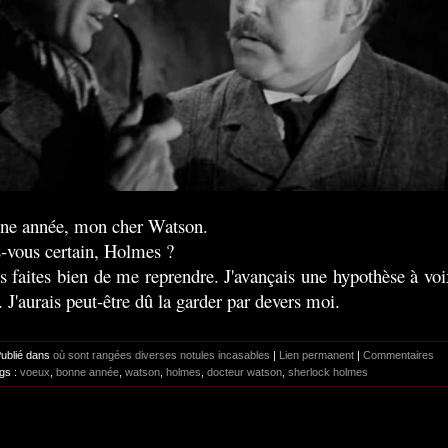
ne année, mon cher Watson.
s-vous certain, Holmes ?
s faites bien de me reprendre. J'avançais une hypothèse à voi
. J'aurais peut-être dû la garder par devers moi.
Publié dans
où sont rangées diverses notules incasables
|
Lien permanent
|
Commentaires
gs :
voeux
,
bonne année
,
watson
,
holmes
,
docteur watson
,
sherlock holmes