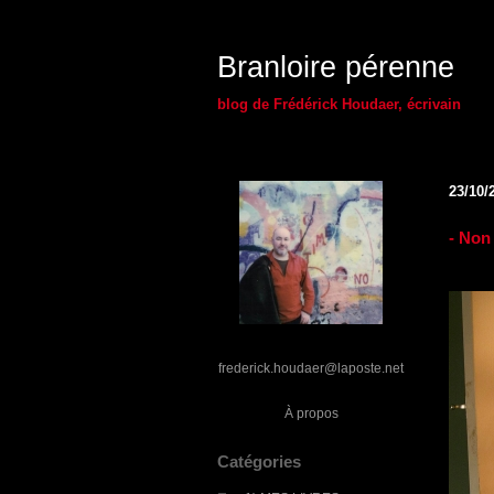
Branloire pérenne
blog de Frédérick Houdaer, écrivain
23/10/
- Non 
frederick.houdaer@laposte.net
À propos
Catégories