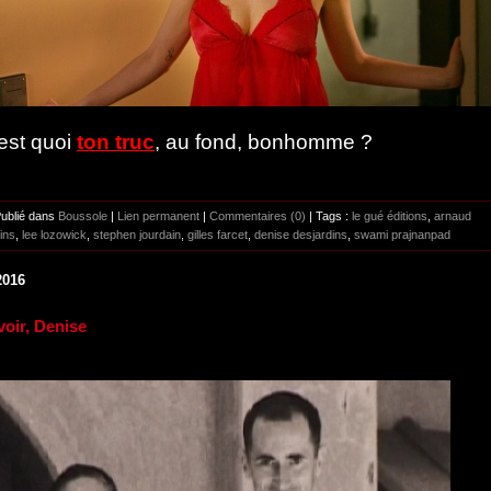
'est quoi
ton truc
, au fond, bonhomme ?
Publié dans
Boussole
|
Lien permanent
|
Commentaires (0)
| Tags :
le gué éditions
,
arnaud
ins
,
lee lozowick
,
stephen jourdain
,
gilles farcet
,
denise desjardins
,
swami prajnanpad
2016
voir, Denise