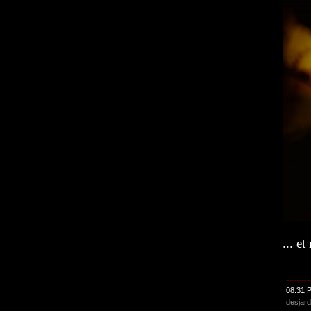
... et
08:31 
desjard