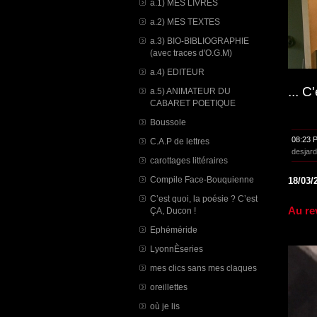
a.1) MES LIVRES
a.2) MES TEXTES
a.3) BIO-BIBLIOGRAPHIE
(avec traces d'O.G.M)
a.4) EDITEUR
... C
a.5) ANIMATEUR DU
CABARET POETIQUE
Boussole
08:23 
C.A.P de lettres
desjard
carottages littéraires
Compile Face-Bouquienne
18/03/
C’est quoi, la poésie ? C’est
Au re
ÇA, Ducon !
Ephéméride
LyonnÈseries
mes clics sans mes claques
oreillettes
où je lis