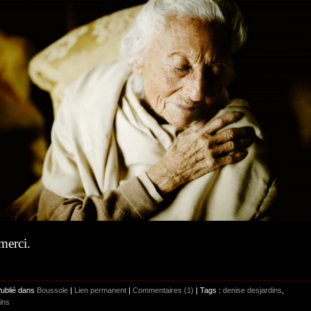
 merci.
Publié dans
Boussole
|
Lien permanent
|
Commentaires (1)
| Tags :
denise desjardins
,
ins