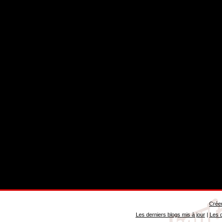
Créer
Les derniers blogs mis à jour
|
Les d