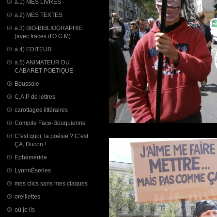
a.1) MES LIVRES
a.2) MES TEXTES
a.3) BIO-BIBLIOGRAPHIE
(avec traces d'O.G.M)
a.4) EDITEUR
a.5) ANIMATEUR DU
CABARET POETIQUE
Boussole
C.A.P de lettres
carottages littéraires
Compile Face-Bouquienne
C’est quoi, la poésie ? C’est
ÇA, Ducon !
Ephéméride
LyonnÈseries
mes clics sans mes claques
oreillettes
où je lis