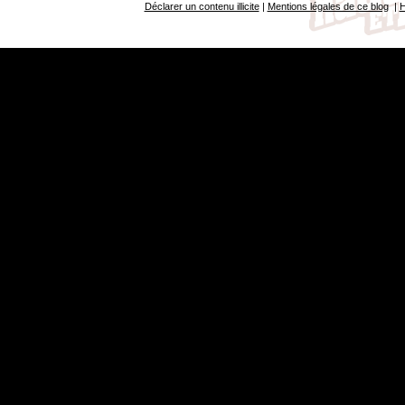
Déclarer un contenu illicite
|
Mentions légales de ce blog
|
H