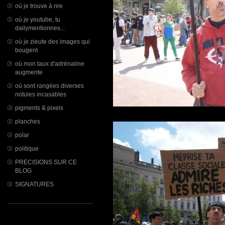
où je trouve à rire
où je youtube, tu
dailymentionnes...
où je zieute des images qui
bougent
où mon taux d'adrénaline
augmente
où sont rangées diverses
notules incasables
pigments & pixels
planches
polar
politique
PRECISIONS SUR CE
BLOG
SIGNATURES