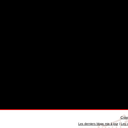
Créer
Les derniers blogs mis à jour
|
Les d