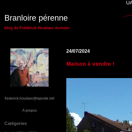
UA
Branloire pérenne
blog de Frédérick Houdaer, écrivain
24/07/2024
Maison à vendre !
frederick.houdaer@laposte.net
À propos
Catégories