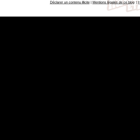
Déclarer un contenu illicite
|
Mentions légales de ce blog
|
H