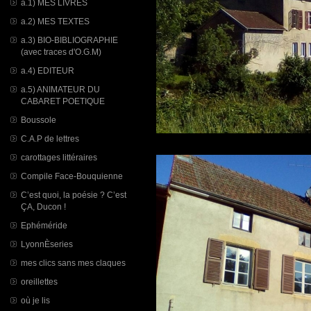
a.1) MES LIVRES
a.2) MES TEXTES
a.3) BIO-BIBLIOGRAPHIE
(avec traces d'O.G.M)
a.4) EDITEUR
a.5) ANIMATEUR DU
CABARET POETIQUE
Boussole
C.A.P de lettres
carottages littéraires
Compile Face-Bouquienne
C’est quoi, la poésie ? C’est
ÇA, Ducon !
Ephéméride
LyonnÈseries
mes clics sans mes claques
oreillettes
où je lis