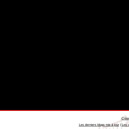
Créer
Les derniers blogs mis à jour
|
Les d