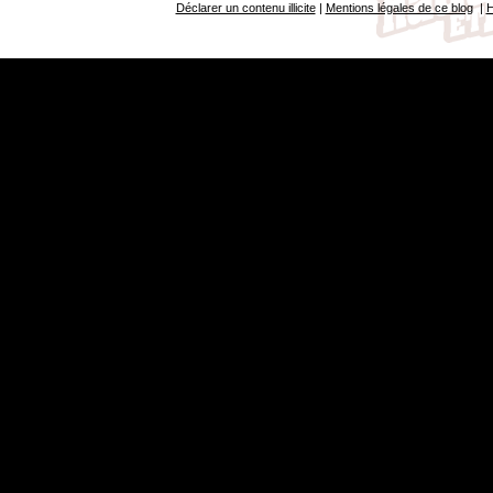
Déclarer un contenu illicite
|
Mentions légales de ce blog
|
H