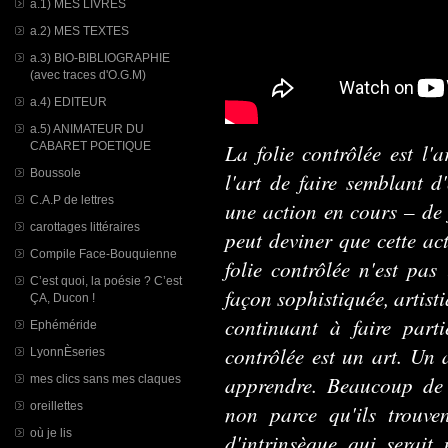
a.1) MES LIVRES
a.2) MES TEXTES
a.3) BIO-BIBLIOGRAPHIE
(avec traces d'O.G.M)
a.4) EDITEUR
a.5) ANIMATEUR DU
La folie contrôlée est l'
CABARET POETIQUE
Boussole
l'art de faire semblant 
C.A.P de lettres
une action en cours
–
de 
carottages littéraires
peut deviner que cette act
Compile Face-Bouquienne
folie contrôlée n'est pas
C’est quoi, la poésie ? C’est
façon sophistiquée, artisti
ÇA, Ducon !
continuant à faire parti
Ephéméride
contrôlée est un art. Un a
LyonnÈseries
apprendre. Beaucoup de 
mes clics sans mes claques
oreillettes
non parce qu'ils trouve
où je lis
d'intrinsèque qui serait