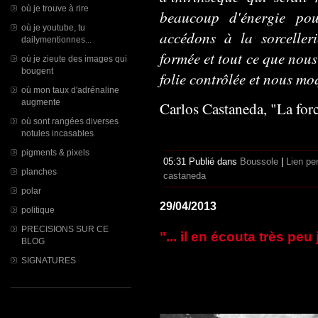
où je trouve à rire
beaucoup d'énergie pou
où je youtube, tu
accédons à la sorcelleri
dailymentionnes...
formée et tout ce que nous
où je zieute des images qui
bougent
folie contrôlée et nous m
où mon taux d'adrénaline
augmente
Carlos Castaneda, "La forc
où sont rangées diverses
notules incasables
pigments & pixels
05:31 Publié dans
Boussole
|
Lien pe
planches
castaneda
polar
29/04/2013
politique
PRECISIONS SUR CE
"... il en écouta très pe
BLOG
SIGNATURES