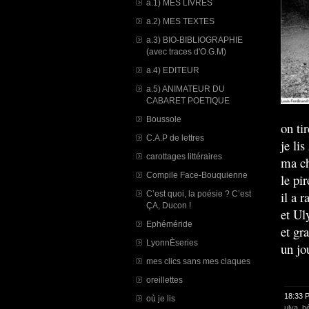
a.1) MES LIVRES
a.2) MES TEXTES
a.3) BIO-BIBLIOGRAPHIE
(avec traces d'O.G.M)
a.4) EDITEUR
a.5) ANIMATEUR DU
CABARET POETIQUE
Boussole
on ti
C.A.P de lettres
je lis
carottages littéraires
ma ch
Compile Face-Bouquienne
le pi
il a 
C’est quoi, la poésie ? C’est
ÇA, Ducon !
et Ul
Ephéméride
et gr
LyonnÈseries
un jo
mes clics sans mes claques
oreillettes
18:33 
où je lis
ulya
,
b