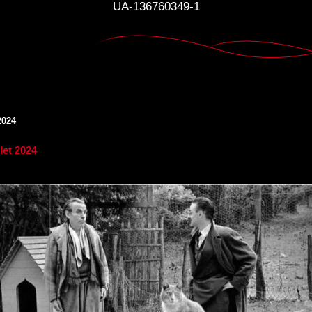
UA-136760349-1
2024
llet 2024