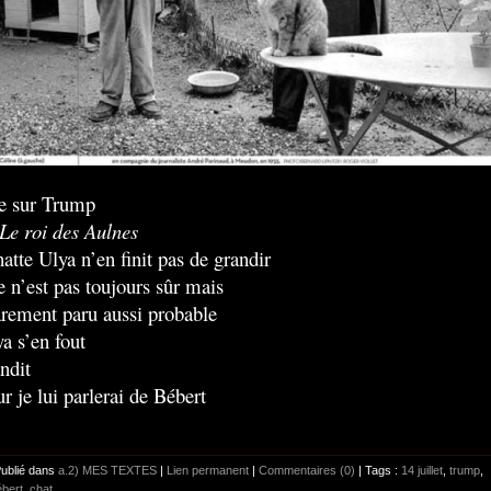
re sur Trump
Le roi des Aulnes
atte Ulya n’en finit pas de grandir
re n’est pas toujours sûr mais
rarement paru aussi probable
ya s’en fout
andit
ur je lui parlerai de Bébert
Publié dans
a.2) MES TEXTES
|
Lien permanent
|
Commentaires (0)
| Tags :
14 juillet
,
trump
,
ébert
,
chat