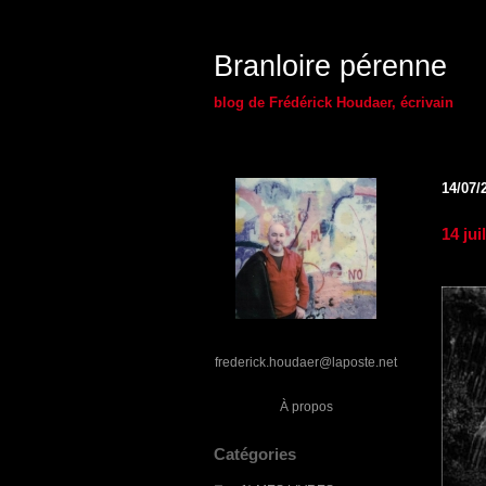
Branloire pérenne
blog de Frédérick Houdaer, écrivain
14/07/
14 jui
frederick.houdaer@laposte.net
À propos
Catégories