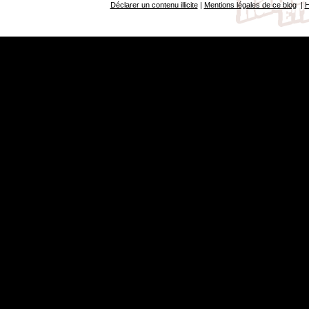
Déclarer un contenu illicite
|
Mentions légales de ce blog
|
H