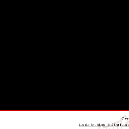
Créer
Les derniers blogs mis à jour
|
Les d