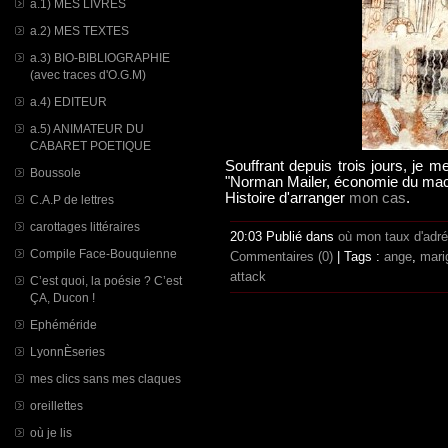
a.1) MES LIVRES
a.2) MES TEXTES
a.3) BIO-BIBLIOGRAPHIE
(avec traces d'O.G.M)
a.4) EDITEUR
a.5) ANIMATEUR DU
CABARET POETIQUE
Souffrant depuis trois jours, je 
Boussole
"Norman Mailer, économie du ma
Histoire d'arranger
mon cas
.
C.A.P de lettres
carottages littéraires
20:03 Publié dans
où mon taux d'adr
Compile Face-Bouquienne
Commentaires (0)
| Tags :
ange
,
mari
attack
C’est quoi, la poésie ? C’est
ÇA, Ducon !
Ephéméride
LyonnÈseries
mes clics sans mes claques
oreillettes
où je lis