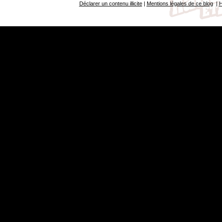
Déclarer un contenu illicite
|
Mentions légales de ce blog
|
H