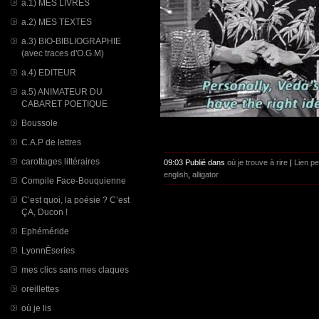
a.1) MES LIVRES
a.2) MES TEXTES
a.3) BIO-BIBLIOGRAPHIE
(avec traces d'O.G.M)
a.4) EDITEUR
a.5) ANIMATEUR DU
CABARET POETIQUE
Boussole
C.A.P de lettres
carottages littéraires
09:03 Publié dans
où je trouve à rire
|
Lien p
english
,
alligator
Compile Face-Bouquienne
C’est quoi, la poésie ? C’est
ÇA, Ducon !
Ephéméride
LyonnÈseries
mes clics sans mes claques
oreillettes
où je lis