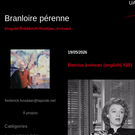
UA
Branloire pérenne
blog de Frédérick Houdaer, écrivain
19/05/2026
Remise à niveau (english) #201
frederick.houdaer@laposte.net
À propos
Catégories