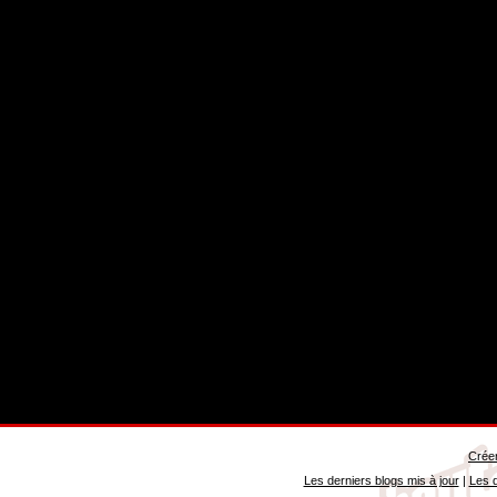
Créer
Les derniers blogs mis à jour
|
Les d