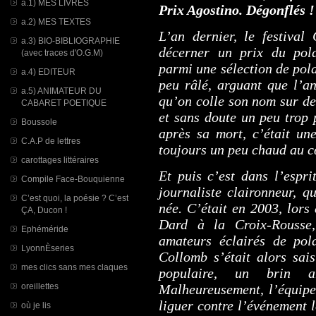
a.1) MES LIVRES
Prix Agostino. Dégonflés !
a.2) MES TEXTES
L’an dernier, le festival
a.3) BIO-BIBLIOGRAPHIE
décerner un prix du pola
(avec traces d'O.G.M)
parmi une sélection de pola
a.4) EDITEUR
peu râlé, arguant que l’a
a.5) ANIMATEUR DU
qu’on colle son nom sur de
CABARET POETIQUE
et sans doute un peu trop 
Boussole
après sa mort, c’était un
C.A.P de lettres
toujours un peu chaud au c
carottages littéraires
Et puis c’est dans l’espri
Compile Face-Bouquienne
journaliste claironneur, q
C’est quoi, la poésie ? C’est
née. C’était en 2003, lors
ÇA, Ducon !
Dard à la Croix-Rousse,
Ephéméride
amateurs éclairés de pol
LyonnÈseries
Collomb s’était alors sais
mes clics sans mes claques
populaire, un brin 
Malheureusement, l’équipe 
oreillettes
liguer contre l’événement l
où je lis