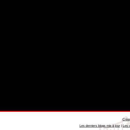
Créer
Les derniers blogs mis à jour
|
Les d