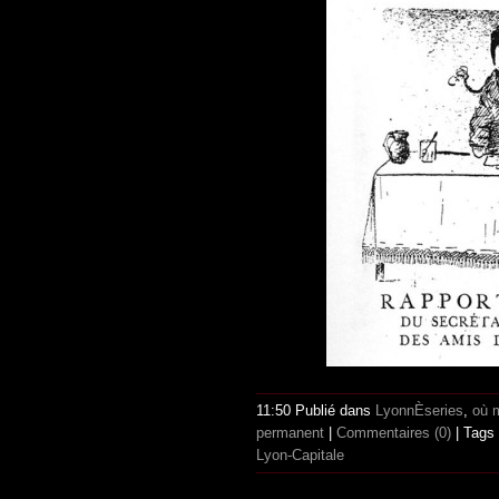
11:50 Publié dans
LyonnÈseries
,
où 
permanent
|
Commentaires (0)
| Tags
Lyon-Capitale