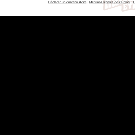
Déclarer un contenu illicite
|
Mentions légales de ce blog
|
H