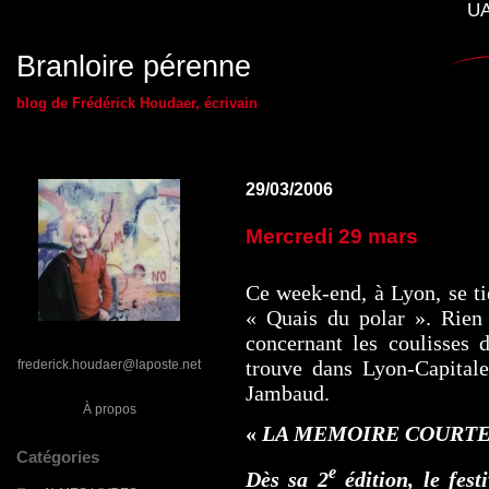
UA
Branloire pérenne
blog de Frédérick Houdaer, écrivain
29/03/2006
Mercredi 29 mars
Ce week-end, à Lyon, se ti
« Quais du polar ». Rien
concernant les coulisses d
trouve dans Lyon-Capitale
frederick.houdaer@laposte.net
Jambaud.
À propos
«
LA MEMOIRE COURT
Catégories
e
Dès sa 2
édition, le fest