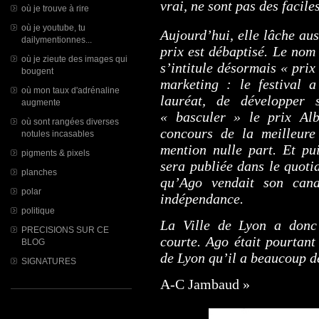
vrai, ne sont pas des faciles
où je trouve à rire
où je youtube, tu
Aujourd’hui, elle lâche aus
dailymentionnes...
prix est débaptisé. Le nom
où je zieute des images qui
s’intitule désormais « pri
bougent
marketing : le festival 
où mon taux d'adrénaline
lauréat, de développer
augmente
« basculer » le prix Alb
où sont rangées diverses
concours de la meilleure 
notules incasables
mention nulle part. Et pui
pigments & pixels
sera publiée dans le quoti
planches
qu’Ago vendait son cana
polar
indépendance.
politique
La Ville de Lyon a donc
PRECISIONS SUR CE
courte. Ago était pourtant 
BLOG
de Lyon qu’il a beaucoup dé
SIGNATURES
A-C Jambaud »