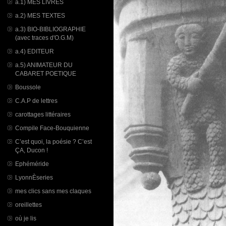
a.1) MES LIVRES
a.2) MES TEXTES
a.3) BIO-BIBLIOGRAPHIE
(avec traces d'O.G.M)
a.4) EDITEUR
a.5) ANIMATEUR DU
CABARET POETIQUE
Boussole
C.A.P de lettres
carottages littéraires
Compile Face-Bouquienne
C’est quoi, la poésie ? C’est
ÇA, Ducon !
Ephéméride
LyonnÈseries
mes clics sans mes claques
oreillettes
où je lis