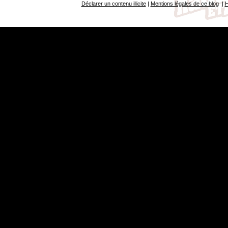
Déclarer un contenu illicite
|
Mentions légales de ce blog
|
H