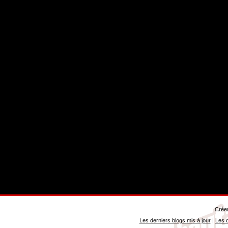
Créer
Les derniers blogs mis à jour
|
Les d