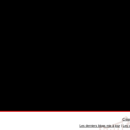
Créer
Les derniers blogs mis à jour
|
Les d