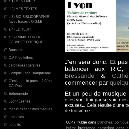
a.1) MES LIVRES
a.2) MES TEXTES
a.3) BIO-BIBLIOGRAPHIE
(avec traces d'O.G.M)
a.4) EDITEUR
a.5) ANIMATEUR DU
CABARET POETIQUE
Boussole
C.A.P de lettres
J'en sera donc. Et pas
carottages littéraires
balancer aux R.G
Compile Face-Bouquienne
Bressande
&
Cathe
C’est quoi, la poésie ? C’est
commencer par
quelqu
ÇA, Ducon !
Et un peu de musique
Ephéméride
elles vont finir par se voir, m
LyonnÈseries
excuses... Cela résulte d'une t
mes clics sans mes claques
de troisième...
oreillettes
06:47 Publié dans
planches
,
politique
où je lis
brérot
,
bressande
,
catherinot
,
caza
,
r