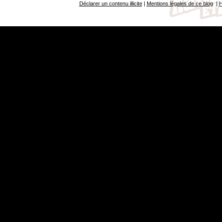
Déclarer un contenu illicite
|
Mentions légales de ce blog
|
H