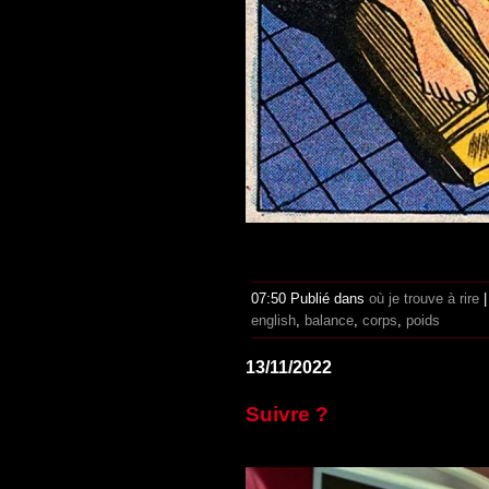
07:50 Publié dans
où je trouve à rire
english
,
balance
,
corps
,
poids
13/11/2022
Suivre ?