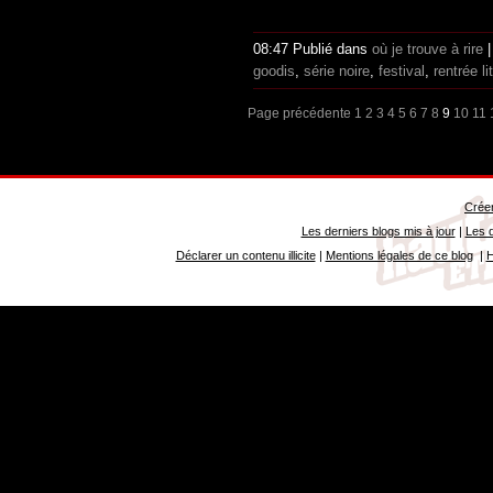
08:47 Publié dans
où je trouve à rire
goodis
,
série noire
,
festival
,
rentrée li
Page précédente
1
2
3
4
5
6
7
8
9
10
11
Créer
Les derniers blogs mis à jour
|
Les d
Déclarer un contenu illicite
|
Mentions légales de ce blog
|
H