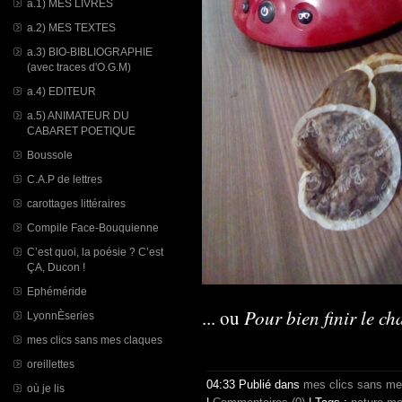
a.1) MES LIVRES
a.2) MES TEXTES
a.3) BIO-BIBLIOGRAPHIE
(avec traces d'O.G.M)
a.4) EDITEUR
a.5) ANIMATEUR DU
CABARET POETIQUE
Boussole
C.A.P de lettres
carottages littéraires
Compile Face-Bouquienne
C’est quoi, la poésie ? C’est
ÇA, Ducon !
Ephéméride
Pour bien finir le ch
... ou
LyonnÈseries
mes clics sans mes claques
oreillettes
04:33 Publié dans
mes clics sans me
où je lis