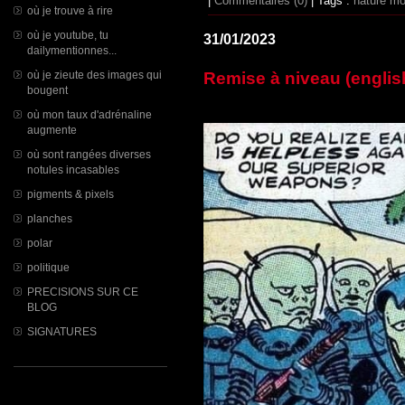
|
Commentaires (0)
| Tags :
nature mo
où je trouve à rire
où je youtube, tu
31/01/2023
dailymentionnes...
où je zieute des images qui
Remise à niveau (englis
bougent
où mon taux d'adrénaline
augmente
où sont rangées diverses
notules incasables
pigments & pixels
planches
polar
politique
PRECISIONS SUR CE
BLOG
SIGNATURES