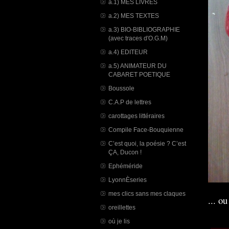
a.1) MES LIVRES
a.2) MES TEXTES
a.3) BIO-BIBLIOGRAPHIE
(avec traces d'O.G.M)
a.4) EDITEUR
a.5) ANIMATEUR DU
CABARET POETIQUE
Boussole
C.A.P de lettres
carottages littéraires
Compile Face-Bouquienne
C’est quoi, la poésie ? C’est
ÇA, Ducon !
Ephéméride
LyonnÈseries
mes clics sans mes claques
... o
oreillettes
où je lis