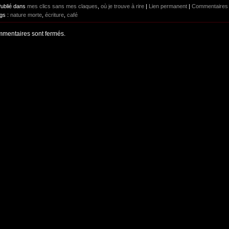
Publié dans
mes clics sans mes claques
,
où je trouve à rire
|
Lien permanent
|
Commentaires
gs :
nature morte
,
écriture
,
café
mentaires sont fermés.