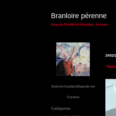
Branloire pérenne
blog de Frédérick Houdaer, écrivain
24/02/
"Natu
frederick.houdaer@laposte.net
À propos
Catégories