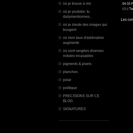
où je trouve à rire
04:33 
(0)
| Ta
où je youtube, tu
dailymentionnes...
Les com
où je zieute des images qui
bougent
où mon taux d'adrénaline
augmente
où sont rangées diverses
notules incasables
pigments & pixels
planches
polar
politique
PRECISIONS SUR CE
BLOG
SIGNATURES