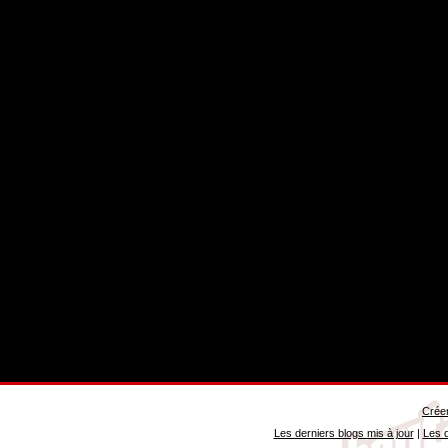
Créer
Les derniers blogs mis à jour
|
Les d