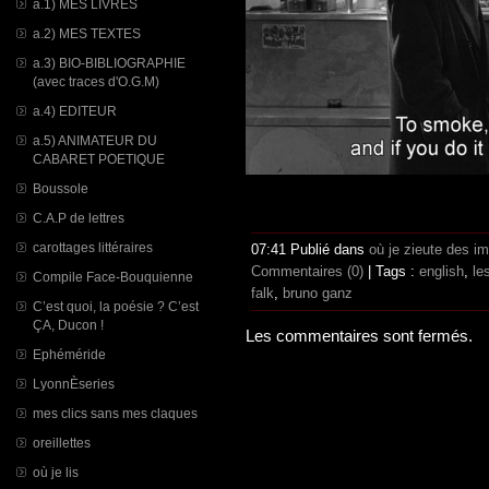
a.1) MES LIVRES
a.2) MES TEXTES
a.3) BIO-BIBLIOGRAPHIE
(avec traces d'O.G.M)
a.4) EDITEUR
a.5) ANIMATEUR DU
CABARET POETIQUE
Boussole
C.A.P de lettres
carottages littéraires
07:41 Publié dans
où je zieute des i
Commentaires (0)
| Tags :
english
,
le
Compile Face-Bouquienne
falk
,
bruno ganz
C’est quoi, la poésie ? C’est
ÇA, Ducon !
Les commentaires sont fermés.
Ephéméride
LyonnÈseries
mes clics sans mes claques
oreillettes
où je lis