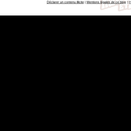
Déclarer un contenu illicite
|
Mentions légales de ce blog
|
H