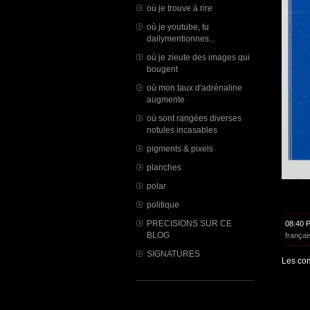
où je trouve à rire
où je youtube, tu
dailymentionnes...
où je zieute des images qui
bougent
où mon taux d'adrénaline
augmente
où sont rangées diverses
notules incasables
pigments & pixels
planches
polar
politique
PRECISIONS SUR CE
08:40 
BLOG
françai
SIGNATURES
Les com