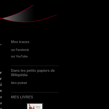
Mes traces
 »
sur Facebook
sur YouTube
Dans les petits papiers de
e
Wikipédia
e
à
Mon portrait
n
a
MES LIVRES
a
r