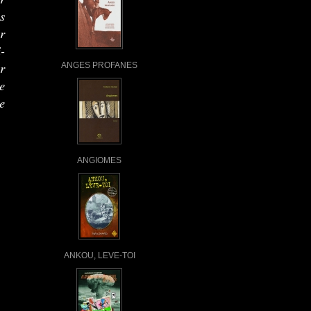
s
r
-
r
ANGES PROFANES
e
e
ANGIOMES
ANKOU, LEVE-TOI