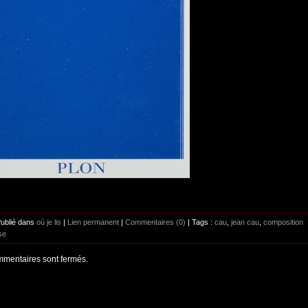
Publié dans
où je lis
|
Lien permanent
|
Commentaires (0)
| Tags :
cau
,
jean cau
,
composition
se
mentaires sont fermés.