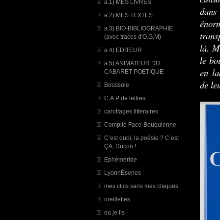
a.1) MES LIVRES
dans
a.2) MES TEXTES
énorm
a.3) BIO-BIBLIOGRAPHIE
trans
(avec traces d'O.G.M)
là. M
a.4) EDITEUR
le bo
a.5) ANIMATEUR DU
en la
CABARET POETIQUE
de le
Boussole
C.A.P de lettres
carottages littéraires
Compile Face-Bouquienne
C’est quoi, la poésie ? C’est
ÇA, Ducon !
Ephéméride
LyonnÈseries
mes clics sans mes claques
oreillettes
où je lis