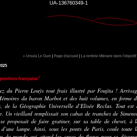
UA-136760349-1
« Ursula Le Guin
|
Page d'accueil
|
La rentrée littéraire dans l'objectif
2025
osition française"
ez du Pierre Louÿs tout frais illustré par Foujita ! Arrivag
émoires du baron Marbot et des huit volumes, en forme d
s, de la Géographie Universelle d’Elisée Reclus. Tout est 
e. Un vieillard remplissait son cabas de tranches de Simeno
 se proposait de faire gratiner, sur sa table de chevet, à l
 d’une lampe. Ainsi, sous les ponts de Paris, coule toute l
re du monde qui attend les crues du fleuve pour se déverse