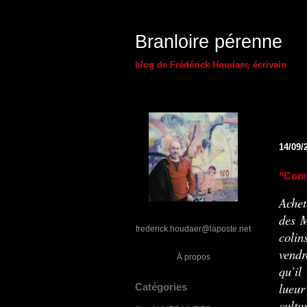
Branloire pérenne
blog de Frédérick Houdaer, écrivain
14/09/
"Comp
Achet
des M
frederick.houdaer@laposte.net
colin
vendr
À propos
qu’il
lueur
Catégories
cultu