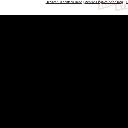
Déclarer un contenu illicite
|
Mentions légales de ce blog
|
H