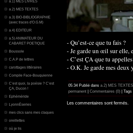
a.1) MES LIVRES
a.2) MES TEXTES
a.3) BIO-BIBLIOGRAPHIE
(avec traces d'O.G.M)
a.4) EDITEUR
a.5) ANIMATEUR DU
- Qu’est-ce que tu fais ?
CABARET POETIQUE
- Je garde un œil sur elle
Boussole
- C’est ÇA que tu appelles
C.A.P de lettres
- O.K. Je garde mes deux y
carottages littéraires
Compile Face-Bouquienne
C’est quoi, la poésie ? C’est
05:34 Publié dans
a.2) MES TEXTE
ÇA, Ducon !
permanent
|
Commentaires (0)
| Tags
Ephéméride
Les commentaires sont fermés.
LyonnÈseries
mes clics sans mes claques
oreillettes
où je lis