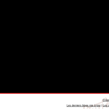
Créer
Les derniers blogs mis à jour
|
Les d