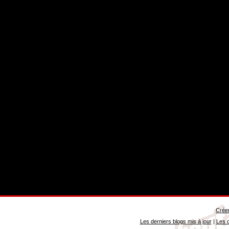
Créer
Les derniers blogs mis à jour
|
Les d