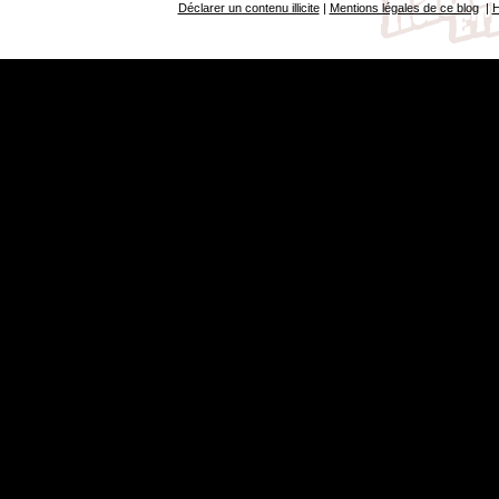
Déclarer un contenu illicite
|
Mentions légales de ce blog
|
H