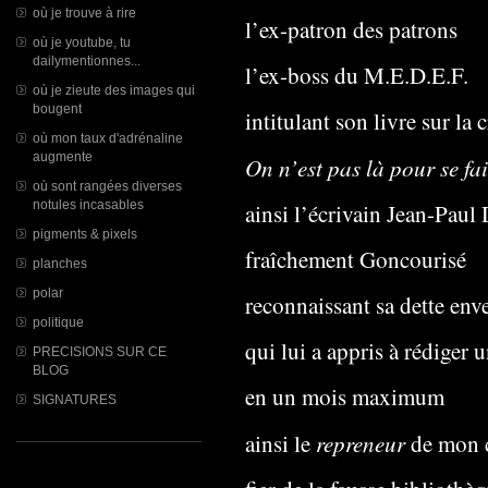
où je trouve à rire
l’ex-patron des patrons
où je youtube, tu
dailymentionnes...
l’ex-boss du M.E.D.E.F.
où je zieute des images qui
bougent
intitulant son livre sur la 
où mon taux d'adrénaline
augmente
On n’est pas là pour se fa
où sont rangées diverses
notules incasables
ainsi l’écrivain Jean-Paul
pigments & pixels
fraîchement Goncourisé
planches
polar
reconnaissant sa dette env
politique
qui lui a appris à rédiger
PRECISIONS SUR CE
BLOG
en un mois maximum
SIGNATURES
repreneur
ainsi le
de mon c