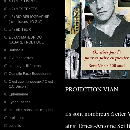
a.1) MES LIVRES
a.2) MES TEXTES
a.3) BIO-BIBLIOGRAPHIE
(avec traces d'O.G.M)
a.4) EDITEUR
a.5) ANIMATEUR DU
CABARET POETIQUE
Boussole
C.A.P de lettres
carottages littéraires
Compile Face-Bouquienne
C’est quoi, la poésie ? C’est
ÇA, Ducon !
PROJECTION VIAN
Ephéméride
LyonnÈseries
mes clics sans mes claques
ils sont nombreux à citer 
oreillettes
ainsi Ernest-Antoine Seill
où je lis