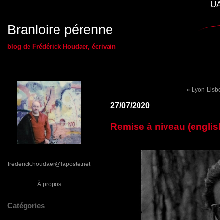
UA
Branloire pérenne
blog de Frédérick Houdaer, écrivain
« Lyon-Lisb
27/07/2020
Remise à niveau (englis
frederick.houdaer@laposte.net
À propos
Catégories