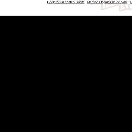
Déclarer un contenu illicite
|
Mentions légales de ce blog
|
H