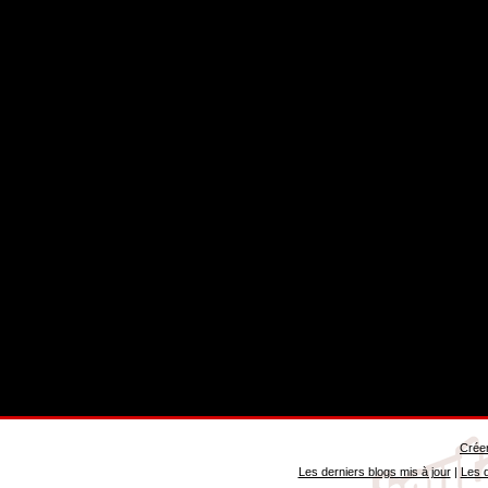
Créer
Les derniers blogs mis à jour
|
Les d