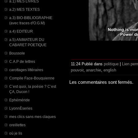
a.1) MES LIVRES
a.2) MES TEXTES
a.3) BIO-BIBLIOGRAPHIE
(avec traces d'O.G.M)
a.4) EDITEUR
a.5) ANIMATEUR DU
CABARET POETIQUE
Boussole
C.A.P de lettres
11:24 Publié dans
politique
|
Lien per
carottages littéraires
pouvoir
,
anarchie
,
english
Compile Face-Bouquienne
Les commentaires sont fermés.
C’est quoi, la poésie ? C’est
ÇA, Ducon !
Ephéméride
LyonnÈseries
mes clics sans mes claques
oreillettes
où je lis