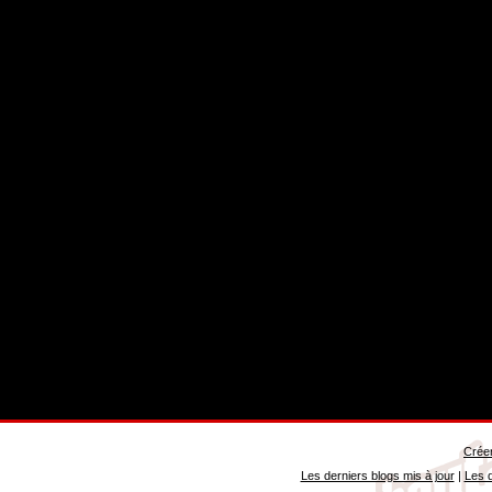
Créer
Les derniers blogs mis à jour
|
Les d