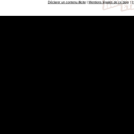
Déclarer un contenu illicite
|
Mentions légales de ce blog
|
H