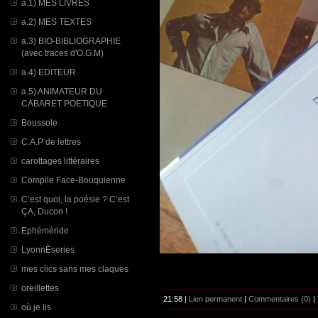
a.1) MES LIVRES
a.2) MES TEXTES
a.3) BIO-BIBLIOGRAPHIE
(avec traces d'O.G.M)
a.4) EDITEUR
a.5) ANIMATEUR DU
CABARET POETIQUE
Boussole
C.A.P de lettres
carottages littéraires
Compile Face-Bouquienne
C’est quoi, la poésie ? C’est
ÇA, Ducon !
Ephéméride
LyonnÈseries
mes clics sans mes claques
oreillettes
21:58 |
Lien permanent
|
Commentaires (0)
|
où je lis