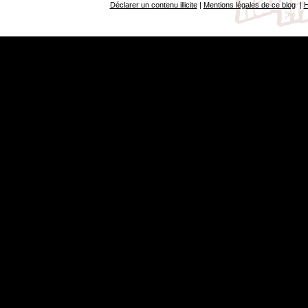
Déclarer un contenu illicite
|
Mentions légales de ce blog
|
H