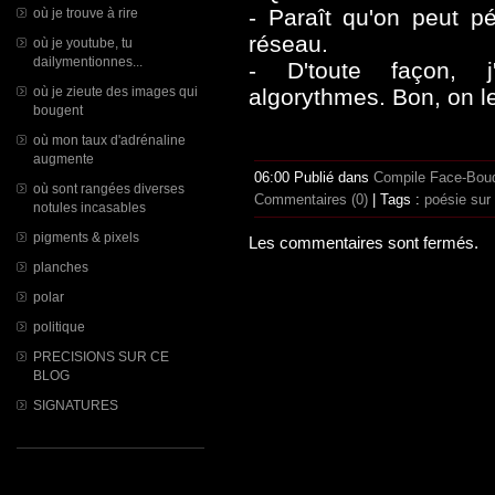
- Paraît qu'on peut p
où je trouve à rire
réseau.
où je youtube, tu
dailymentionnes...
- D'toute façon, 
où je zieute des images qui
algorythmes. Bon, on le
bougent
où mon taux d'adrénaline
augmente
06:00 Publié dans
Compile Face-Bou
où sont rangées diverses
Commentaires (0)
| Tags :
poésie sur
notules incasables
pigments & pixels
Les commentaires sont fermés.
planches
polar
politique
PRECISIONS SUR CE
BLOG
SIGNATURES