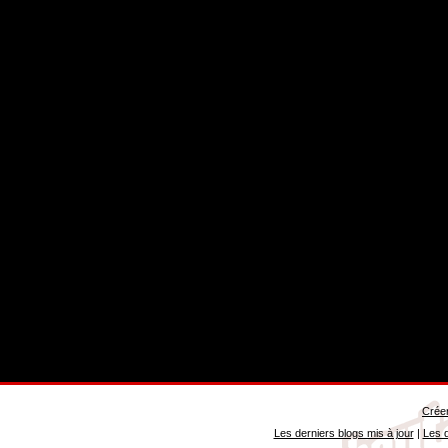
Créer
Les derniers blogs mis à jour
|
Les d