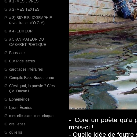
a.1) MES LIVRES
a.2) MES TEXTES
a.3) BIO-BIBLIOGRAPHIE
(avec traces d'O.G.M)
a.4) EDITEUR
a.5) ANIMATEUR DU
CABARET POETIQUE
Boussole
C.A.P de lettres
carottages littéraires
Compile Face-Bouquienne
C’est quoi, la poésie ? C’est
ÇA, Ducon !
Ephéméride
LyonnÈseries
mes clics sans mes claques
- 'Core un poète qu'a 
oreillettes
mois-ci !
où je lis
- Quelle idée de foutre