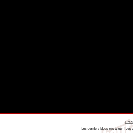
Créer
Les derniers blogs mis à jour
|
Les d