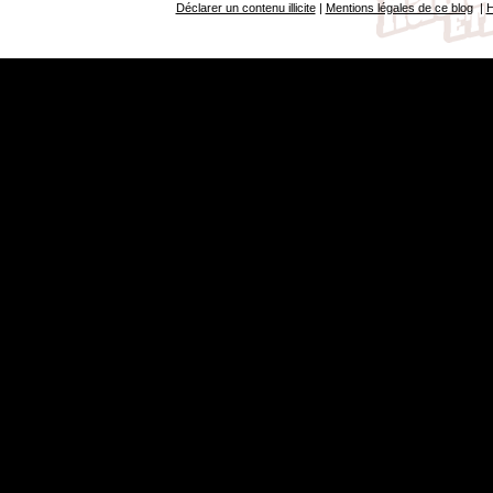
Déclarer un contenu illicite
|
Mentions légales de ce blog
|
H