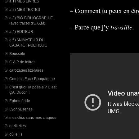
a.1) MES LIVRES
– Comment tu peux en être
a.2) MES TEXTES
a.3) BIO-BIBLIOGRAPHIE
(avec traces d'O.G.M)
travaille
– Parce que j’y
.
a.4) EDITEUR
a.5) ANIMATEUR DU
CABARET POETIQUE
Boussole
C.A.P de lettres
carottages littéraires
Compile Face-Bouquienne
C’est quoi, la poésie ? C’est
ÇA, Ducon !
Ephéméride
LyonnÈseries
mes clics sans mes claques
oreillettes
où je lis