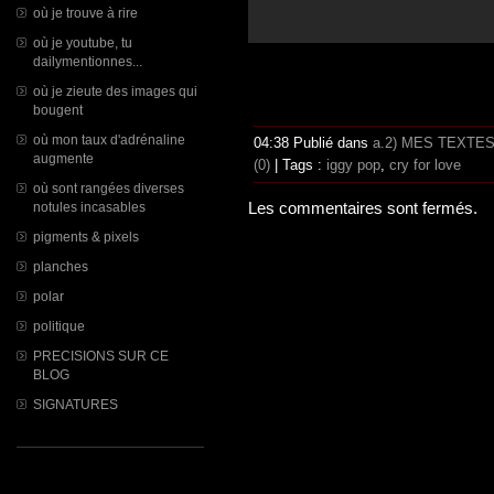
où je trouve à rire
où je youtube, tu
dailymentionnes...
où je zieute des images qui
bougent
où mon taux d'adrénaline
04:38 Publié dans
a.2) MES TEXTE
augmente
(0)
| Tags :
iggy pop
,
cry for love
où sont rangées diverses
notules incasables
Les commentaires sont fermés.
pigments & pixels
planches
polar
politique
PRECISIONS SUR CE
BLOG
SIGNATURES