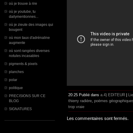
où je trouve à rire
où je youtube, tu
dailymentionnes...
où je zieute des images qui
bougent
où mon taux d'adrénaline
augmente
où sont rangées diverses
notules incasables
pigments & pixels
planches
polar
politique
20:25 Publié dans
a.4) EDITEUR
|
Li
PRECISIONS SUR CE
thierry radière
,
poèmes géographique
BLOG
trop vraie
SIGNATURES
Les commentaires sont fermés.