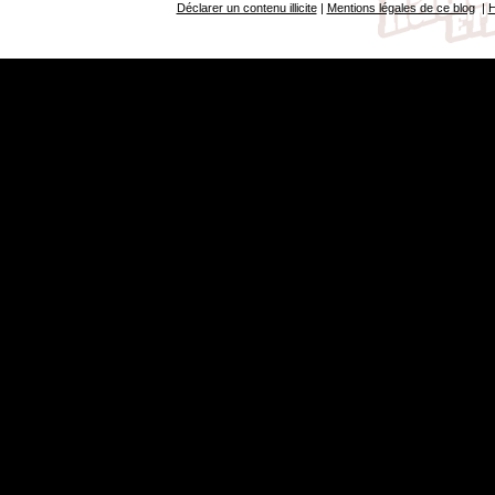
Déclarer un contenu illicite
|
Mentions légales de ce blog
|
H