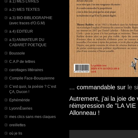
a.1) MES LIVRES
a.2) MES TEXTES
a.3) BIO-BIBLIOGRAPHIE
(avec traces d'O.G.M)
a.4) EDITEUR
a.5) ANIMATEUR DU
CABARET POETIQUE
Boussole
C.A.P de lettres
carottages littéraires
Compile Face-Bouquienne
... commandable sur
le 
C’est quoi, la poésie ? C’est
ÇA, Ducon !
Autrement, j'ai la joie de
Ephéméride
réimpression de "LA VI
LyonnÈseries
Allonneau !
mes clics sans mes claques
oreillettes
où je lis