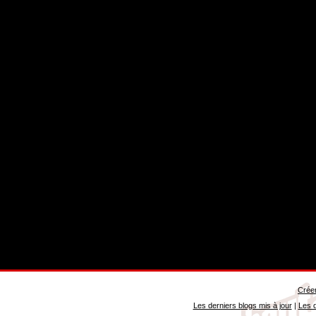
Créer
Les derniers blogs mis à jour
|
Les d