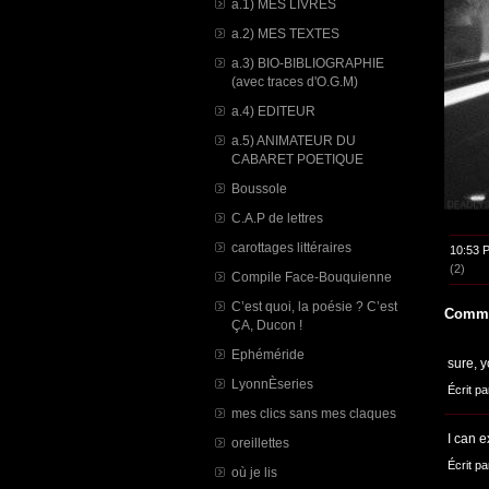
a.1) MES LIVRES
a.2) MES TEXTES
a.3) BIO-BIBLIOGRAPHIE
(avec traces d'O.G.M)
a.4) EDITEUR
a.5) ANIMATEUR DU
CABARET POETIQUE
Boussole
C.A.P de lettres
carottages littéraires
10:53 
(2)
Compile Face-Bouquienne
C’est quoi, la poésie ? C’est
Comme
ÇA, Ducon !
Ephéméride
sure, y
LyonnÈseries
Écrit pa
mes clics sans mes claques
I can e
oreillettes
Écrit pa
où je lis