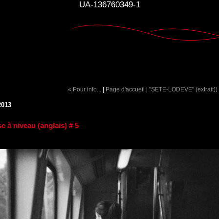
UA-136760349-1
« Pour info...
|
Page d'accueil
|
"SETE-LODEVE" (extrait))
2013
e à niveau (anglais) # 5