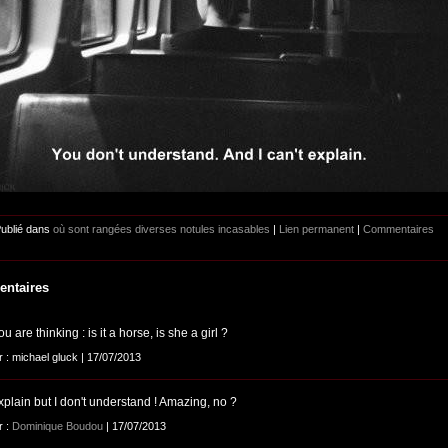
Publié dans
où sont rangées diverses notules incasables
|
Lien permanent
|
Commentaires
ntaires
ou are thinking : is it a horse, is she a girl ?
r : michael gluck | 17/07/2013
xplain but I don't understand ! Amazing, no ?
r :
Dominique Boudou
| 17/07/2013