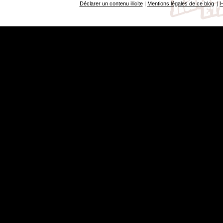
Déclarer un contenu illicite
|
Mentions légales de ce blog
|
H