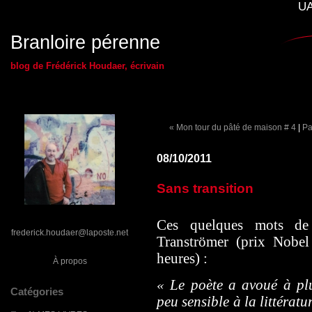
UA
Branloire pérenne
blog de Frédérick Houdaer, écrivain
« Mon tour du pâté de maison # 4
|
Pa
08/10/2011
Sans transition
Ces quelques mots de
frederick.houdaer@laposte.net
Tranströmer (prix Nobel 
heures) :
À propos
« Le poète a avoué à plu
Catégories
peu sensible à la littératu