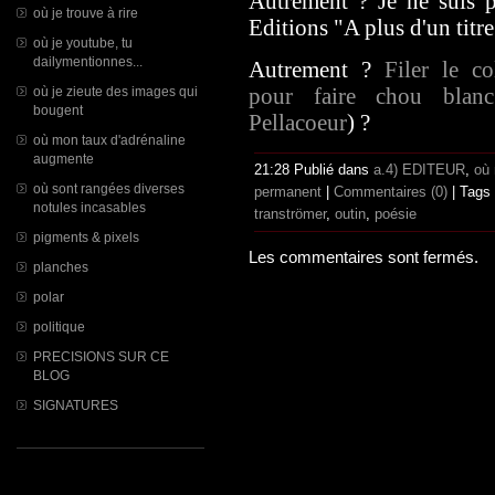
Autrement ? Je ne suis p
où je trouve à rire
Editions "A plus d'un titre
où je youtube, tu
dailymentionnes...
Autrement ?
Filer le co
pour faire chou blanc
où je zieute des images qui
bougent
Pellacoeur
) ?
où mon taux d'adrénaline
augmente
21:28 Publié dans
a.4) EDITEUR
,
où 
où sont rangées diverses
permanent
|
Commentaires (0)
| Tags
notules incasables
tranströmer
,
outin
,
poésie
pigments & pixels
Les commentaires sont fermés.
planches
polar
politique
PRECISIONS SUR CE
BLOG
SIGNATURES