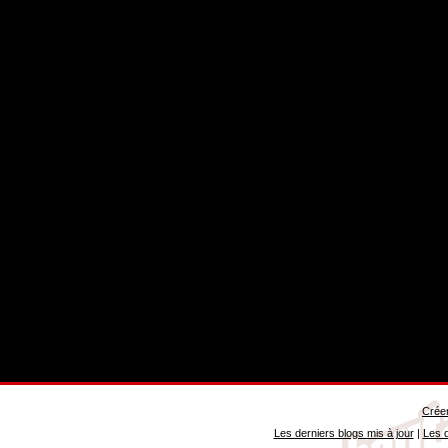
Créer
Les derniers blogs mis à jour
|
Les d