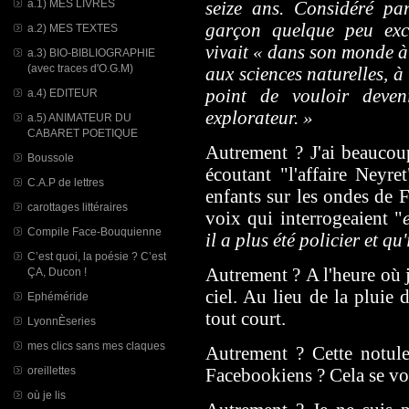
a.1) MES LIVRES
seize ans. Considéré p
garçon quelque peu exce
a.2) MES TEXTES
vivait « dans son monde à 
a.3) BIO-BIBLIOGRAPHIE
(avec traces d'O.G.M)
aux sciences naturelles, à
point de vouloir deven
a.4) EDITEUR
explorateur. »
a.5) ANIMATEUR DU
CABARET POETIQUE
Autrement ? J'ai beaucoup
Boussole
écoutant "l'affaire Neyre
C.A.P de lettres
enfants sur les ondes de F
carottages littéraires
voix qui interrogeaient "
Compile Face-Bouquienne
il a plus été policier et qu'
C’est quoi, la poésie ? C’est
Autrement ? A l'heure où j'
ÇA, Ducon !
ciel. Au lieu de la pluie 
Ephéméride
tout court.
LyonnÈseries
mes clics sans mes claques
Autrement ? Cette notule
oreillettes
Facebookiens ? Cela se voi
où je lis