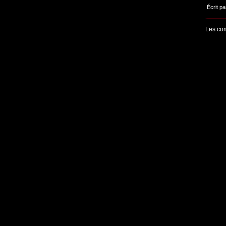
Écrit pa
Les com