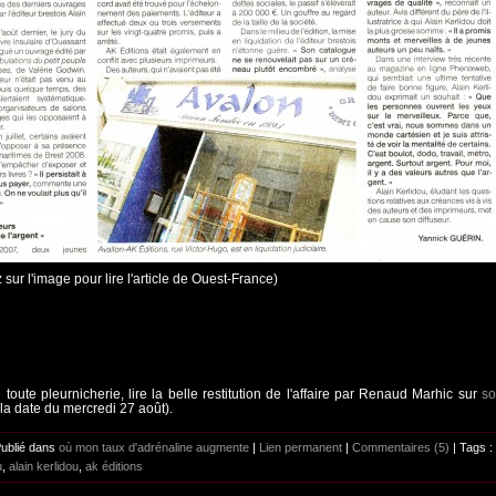
 sur l'image pour lire l'article de Ouest-France)
 toute pleurnicherie, lire la belle restitution de l'affaire par Renaud Marhic sur
s
la date du mercredi 27 août).
Publié dans
où mon taux d'adrénaline augmente
|
Lien permanent
|
Commentaires (5)
| Tags :
u
,
alain kerlidou
,
ak éditions