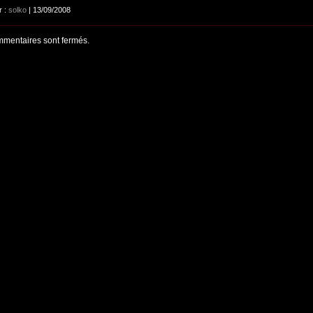
r :
solko
| 13/09/2008
mentaires sont fermés.