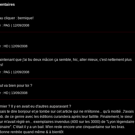
ntaires
u cliquer : bernique!
ar : PAG | 12/09/2008
ar : HD | 12/09/2008
intenant que j'ai bu deux mâcon ça semble, hic, aller mieux, c'est nettement plus
os!
ar : PAG | 12/09/2008
ut va bien pour toi ?
ar : HD | 13/09/2008
nier ? Il y en avait eu d'autres auparavant ?
ais te dire bonjour et je tombe sur cet article qui ne m'étonne... qu'à moitié. J'avais
b. de ce genre avec les éditions curandera après leur faillite. Finalement, le sieur
eur m'avait réglé en... exemplaires invendus (400 sur les 3000) de "Lyon légendaire
inaire". C'était il y a un bail. M'en reste encore une cinquantaine sur les bras.
 Bonne rentrée quand même & à bientôt