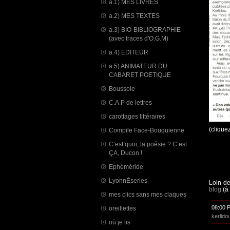
a.1) MES LIVRES
a.2) MES TEXTES
a.3) BIO-BIBLIOGRAPHIE
(avec traces d'O.G.M)
a.4) EDITEUR
a.5) ANIMATEUR DU
CABARET POETIQUE
Boussole
C.A.P de lettres
carottages littéraires
(cliquez
Compile Face-Bouquienne
C’est quoi, la poésie ? C’est
ÇA, Ducon !
Ephéméride
LyonnÈseries
Loin de
blog
(à 
mes clics sans mes claques
08:00 
oreillettes
kerlido
où je lis