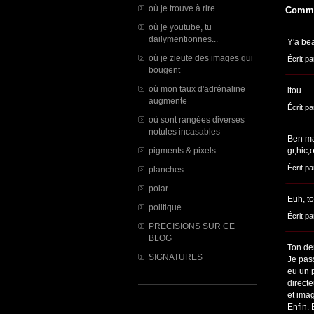
où je trouve à rire
Comme
où je youtube, tu
dailymentionnes...
Y'a bea
où je zieute des images qui
Écrit p
bougent
où mon taux d'adrénaline
itou
augmente
Écrit p
où sont rangées diverses
notules incasables
Ben ma
pigments & pixels
gr,hic,
Écrit p
planches
polar
Euh, to
politique
Écrit p
PRECISIONS SUR CE
BLOG
Ton der
SIGNATURES
Je pass
eu un p
direct
et imag
Enfin.