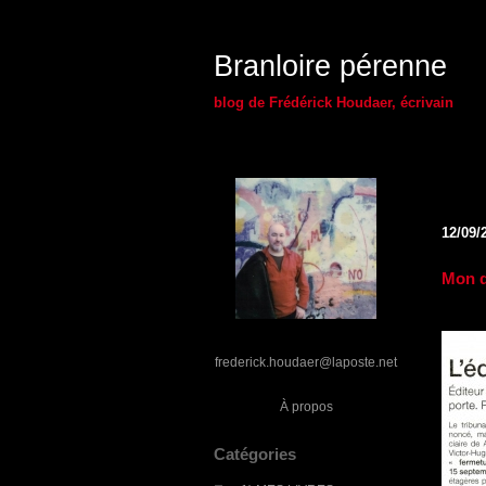
Branloire pérenne
blog de Frédérick Houdaer, écrivain
12/09/
Mon d
frederick.houdaer@laposte.net
À propos
Catégories