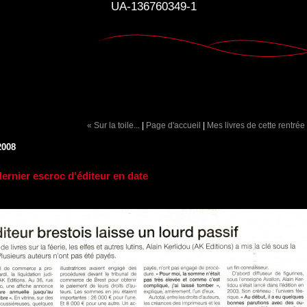
UA-136760349-1
« Sur la toile...
|
Page d'accueil
|
Mes livres de cette rentrée
2008
ernier escroc d'éditeur en date