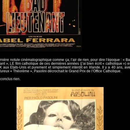
nière notule cinématographique comme ça, l’air de rien, pour dire l’époque : « B
ant », LE film catholique de ces dernières années (j’ai bien écrit « catholique ») e
X aux Etats-Unis et purement et simplement interdit en Irlande. Il y a 40 ans, av
fureux « Théorème », Pasolini décrochait le Grand Prix de l’Office Catholique.
 conclus rien.