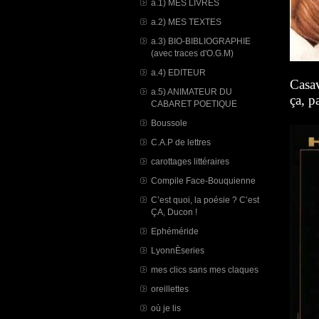
a.1) MES LIVRES
a.2) MES TEXTES
a.3) BIO-BIBLIOGRAPHIE
(avec traces d'O.G.M)
a.4) EDITEUR
Casav
a.5) ANIMATEUR DU
ça, p
CABARET POETIQUE
Boussole
C.A.P de lettres
carottages littéraires
Compile Face-Bouquienne
C’est quoi, la poésie ? C’est
ÇA, Ducon !
Ephéméride
LyonnÈseries
mes clics sans mes claques
oreillettes
où je lis