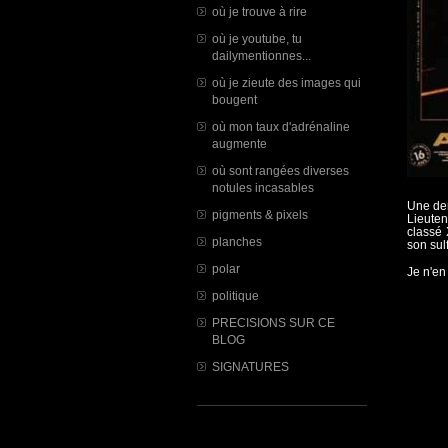
où je trouve à rire
où je youtube, tu
dailymentionnes...
où je zieute des images qui
bougent
où mon taux d'adrénaline
augmente
où sont rangées diverses
notules incasables
Une der
pigments & pixels
Lieuten
classé 
planches
son sul
polar
Je n'en
politique
PRECISIONS SUR CE
BLOG
SIGNATURES