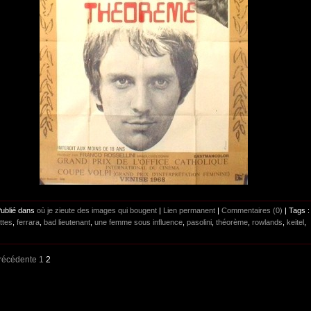
Publié dans
où je zieute des images qui bougent
|
Lien permanent
|
Commentaires (0)
| Tags :
ttes
,
ferrara
,
bad lieutenant
,
une femme sous influence
,
pasolini
,
théorème
,
rowlands
,
keitel
,
récédente
1
2