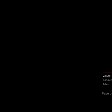
22:20 
casave
falks
Page p