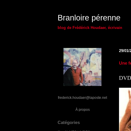
Branloire pérenne
blog de Frédérick Houdaer, écrivain
29/01/
Une f
DVD 
frederick.houdaer@laposte.net
À propos
Catégories