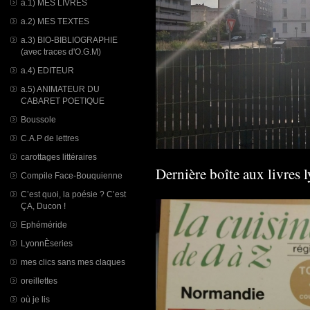
a.1) MES LIVRES
a.2) MES TEXTES
a.3) BIO-BIBLIOGRAPHIE
(avec traces d'O.G.M)
a.4) EDITEUR
a.5) ANIMATEUR DU
CABARET POETIQUE
Boussole
C.A.P de lettres
carottages littéraires
Dernière boîte aux livres 
Compile Face-Bouquienne
C’est quoi, la poésie ? C’est
ÇA, Ducon !
Ephéméride
LyonnÈseries
mes clics sans mes claques
oreillettes
où je lis