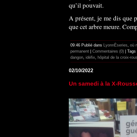
qu’il pouvait.
A présent, je me dis que p
que cet arbre meure. Com
09:46 Publié dans
LyonnÈseries
,
où 
permanent
|
Commentaires (0)
| Tags
dangon
,
idéfix
,
hôpital de la croix-rou
02/10/2022
Un samedi à la X-Rousse