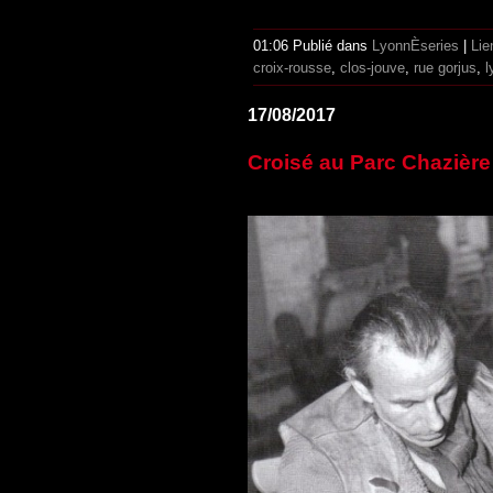
01:06 Publié dans
LyonnÈseries
|
Lie
croix-rousse
,
clos-jouve
,
rue gorjus
,
l
17/08/2017
Croisé au Parc Chazière 