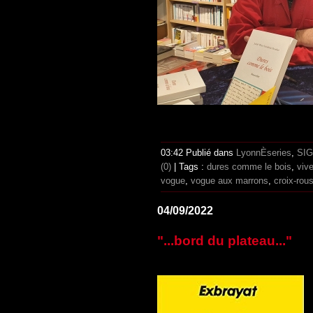
03:42 Publié dans
LyonnÈseries
,
SI
(0)
| Tags :
dures comme le bois
,
viv
vogue
,
vogue aux marrons
,
croix-rou
04/09/2022
"...bord du plateau..."