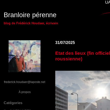
UA
Branloire pérenne
blog de Frédérick Houdaer, écrivain
31/07/2025
Etat des lieux (fin offici
roussienne)
frederick.houdaer@laposte.net
À propos
Catégories