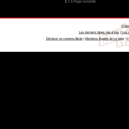
1
2
3
Page suivante
Créer
Les derniers blogs mis à jour
|
Les d
Déclarer un contenu illicite
|
Mentions légales de ce blog
|
H