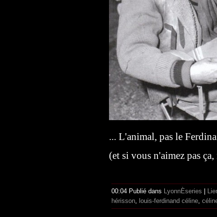
... L'animal, pas le Ferdin
(et si vous n'aimez pas ça,
00:04 Publié dans
LyonnÈseries
|
Lie
hérisson
,
louis-ferdinand céline
,
célin