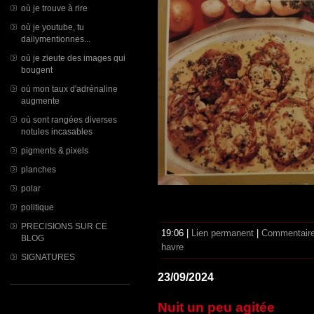
où je trouve à rire
où je youtube, tu
dailymentionnes...
où je zieute des images qui
bougent
où mon taux d'adrénaline
augmente
où sont rangées diverses
notules incasables
pigments & pixels
planches
polar
politique
PRECISIONS SUR CE
19:06 |
Lien permanent
|
Commentaire
BLOG
havre
SIGNATURES
23/09/2024
Nuit un peu agitée