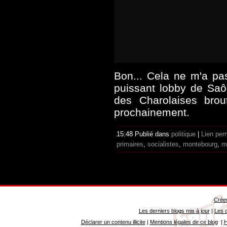
Bon... Cela ne m'a pa
puissant lobby de Saôn
des Charolaises brou
prochainement.
15:48 Publié dans
politique
|
Lien per
primaires
,
socialistes
,
montebourg
,
m
Créer
Les derniers blogs mis à jour
|
Les d
Déclarer un contenu illicite
|
Mentions légales de ce blog
|
H