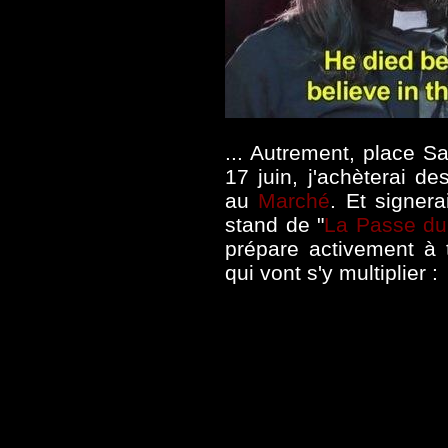
... Autrement,
place Sa
17 juin, j'achèterai d
au
Marché
. Et signer
stand de "
La Passe du
prépare activement à t
qui vont s'y multiplier :