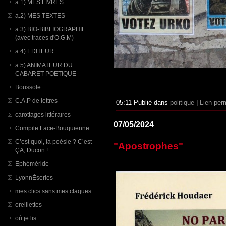
a.1) MES LIVRES
a.2) MES TEXTES
a.3) BIO-BIBLIOGRAPHIE
(avec traces d'O.G.M)
a.4) EDITEUR
a.5) ANIMATEUR DU
CABARET POETIQUE
Boussole
C.A.P de lettres
05:11 Publié dans
politique
|
Lien per
carottages littéraires
07/05/2024
Compile Face-Bouquienne
C’est quoi, la poésie ? C’est
"Apostrophes"
ÇA, Ducon !
Ephéméride
LyonnÈseries
mes clics sans mes claques
oreillettes
où je lis